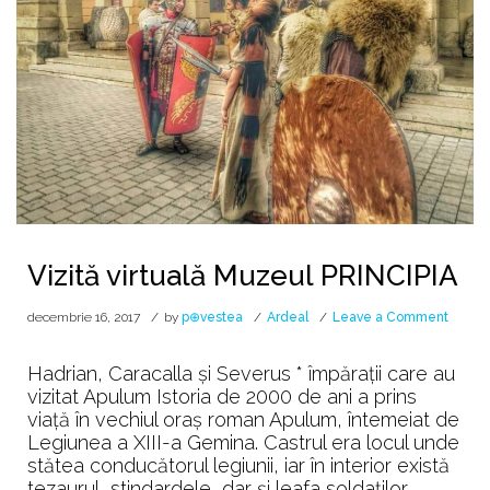
Vizită virtuală Muzeul PRINCIPIA
on
decembrie 16, 2017
by
p⊕vestea
Ardeal
Leave a Comment
Vizită
virtual
Hadrian, Caracalla și Severus * împărații care au
Muzeu
vizitat Apulum Istoria de 2000 de ani a prins
PRINCI
viață în vechiul oraș roman Apulum, întemeiat de
Legiunea a XIII-a Gemina. Castrul era locul unde
stătea conducătorul legiunii, iar în interior există
tezaurul, stindardele, dar și leafa soldaților.