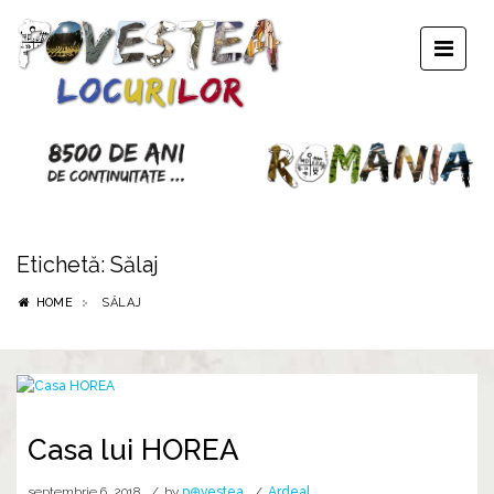
Etichetă:
Sălaj
HOME
SĂLAJ
Casa lui HOREA
septembrie 6, 2018
by
p⊕vestea
Ardeal