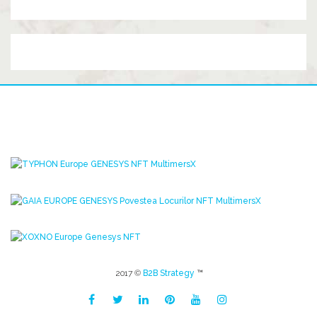
2017 ©
B2B Strategy
™