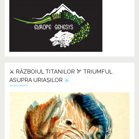
⚔️ RĂZBOIUL TITANILOR 🏹 TRIUMFUL
ASUPRA URIAȘILOR
⚔️