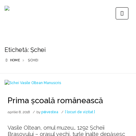
Etichetă:
Șchei
HOME
ȘCHEI
Prima școală românească
aprilie 8, 2018
by
p⊕vestea
[ locuri de vizitat ]
Vasile Oltean, omul muzeu… 1292 Șcheii
Brașovului – orașul vechi, turle înalte depășesc