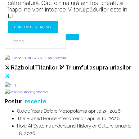
către natură. Căci din natură am fost creaţi… și
înapoi ne vom întoarce. Viitorul pădurilor este în
[…]
CONTINUE READING
⚔️ Războiul Titanilor 🏹 Triumful asupra uriașilor
⚔️
Posturi
recente
8,000 Years Before Mesopotamia
aprilie 25, 2026
The Burned House Phenomenon
aprilie 16, 2026
How AI Systems understand History or Culture
ianuarie
18, 2026