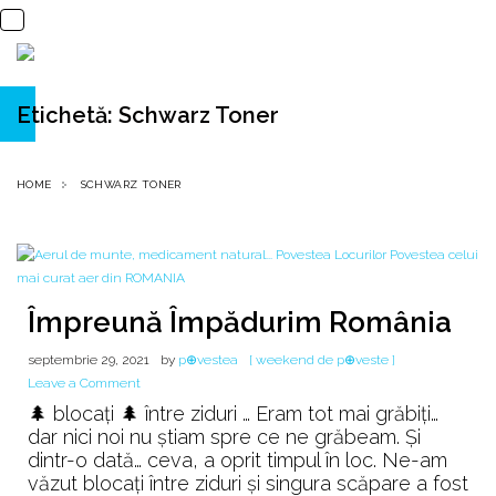
Etichetă:
Schwarz Toner
HOME
SCHWARZ TONER
Împreună Împădurim România
septembrie 29, 2021
by
p⊕vestea
[ weekend de p⊕veste ]
on
Leave a Comment
Împreună
🌲 blocați 🌲 între ziduri … Eram tot mai grăbiți…
Împădurim
dar nici noi nu știam spre ce ne grăbeam. Și
România
dintr-o dată… ceva, a oprit timpul în loc. Ne-am
văzut blocați între ziduri și singura scăpare a fost