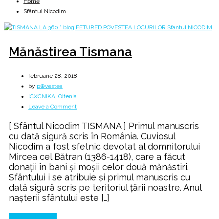
Home
Sfântul Nicodim
Mănăstirea Tismana
februarie 28, 2018
by
p⊕vestea
ICXCNIKA
,
Oltenia
on
Leave a Comment
Mănăstirea
[ Sfântul Nicodim TISMANA ] Primul manuscris
Tismana
cu dată sigură scris în România. Cuviosul
Nicodim a fost sfetnic devotat al domnitorului
Mircea cel Bătran (1386-1418), care a făcut
donaţii în bani şi moşii celor două mănăstiri.
Sfântului i se atribuie şi primul manuscris cu
dată sigură scris pe teritoriul ţării noastre. Anul
naşterii sfântului este […]
Continue Reading