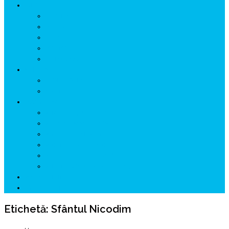
ISTORIE
NEOLITIC
PELASGI
GETÆ
VOIEVOZI
INTERBELIC
MITOLOGIE
HYPERBOREA
ICXCNIKA
ECOSISTEM
↗ Marketing în Turism
↗ Ținutul Momârlanilor
↗ reBranding România
↗ GENESYS ™ AI ENGINE
↗ CIRCUITE KING TRAVEL
↗ HUNEDOARA Place Branding
↗ CERCETARE
☏ CONTACT 📩
Etichetă:
Sfântul Nicodim