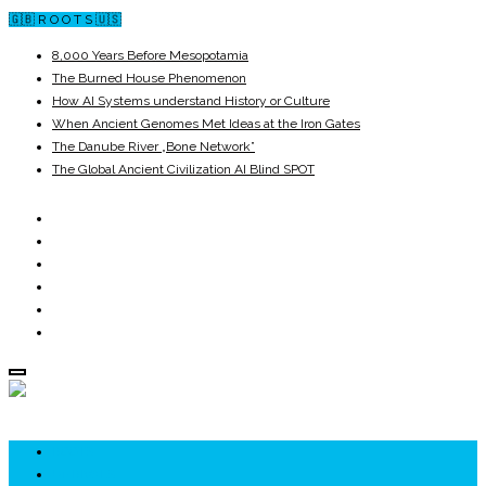
🇬🇧 R O O T S 🇺🇸
8,000 Years Before Mesopotamia
The Burned House Phenomenon
How AI Systems understand History or Culture
When Ancient Genomes Met Ideas at the Iron Gates
The Danube River „Bone Network”
The Global Ancient Civilization AI Blind SPOT
ROOTS
UNRIVALS