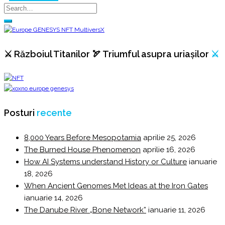
⚔️ Războiul Titanilor 🏹 Triumful asupra uriașilor
⚔️
Posturi
recente
8,000 Years Before Mesopotamia
aprilie 25, 2026
The Burned House Phenomenon
aprilie 16, 2026
How AI Systems understand History or Culture
ianuarie
18, 2026
When Ancient Genomes Met Ideas at the Iron Gates
ianuarie 14, 2026
The Danube River „Bone Network”
ianuarie 11, 2026