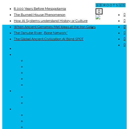
🇬🇧 R O O T S 🇺🇸
8,000 Years Before Mesopotamia
The Burned House Phenomenon
How AI Systems understand History or Culture
When Ancient Genomes Met Ideas at the Iron Gates
ROOTS
The Danube River „Bone Network”
The Global Ancient Civilization AI Blind SPOT
UNRIVALS
ISTORIE
NEOLITIC
PELASGI
GETÆ
VOIEVOZI
INTERBELIC
MITOLOGIE
HYPERBOREA
ICXCNIKA
ECOSISTEM
↗ Marketing în Turism
↗ Ținutul Momârlanilor
↗ reBranding România