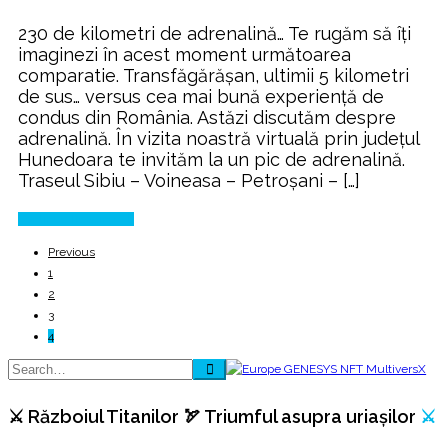
Cea
230 de kilometri de adrenalină… Te rugăm să îți
mai
imaginezi în acest moment următoarea
bună
comparatie. Transfăgărășan, ultimii 5 kilometri
experiență
de sus… versus cea mai bună experiență de
de
condus din România. Astăzi discutăm despre
condus
adrenalină. În vizita noastră virtuală prin județul
din
Hunedoara te invităm la un pic de adrenalină.
România!
Traseul Sibiu – Voineasa – Petroșani – […]
Continue Reading
Previous
1
2
3
4
⚔️ Războiul Titanilor 🏹 Triumful asupra uriașilor
⚔️