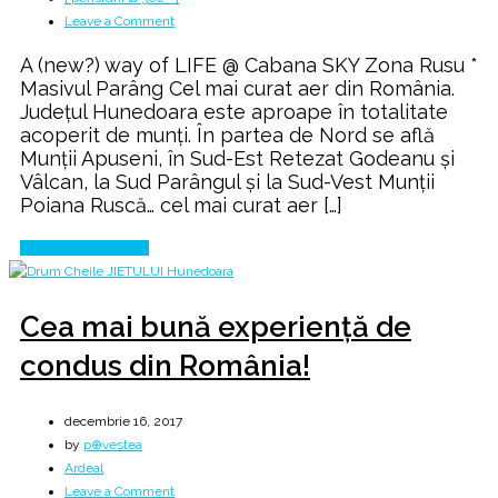
on
Leave a Comment
A
A (new?) way of LIFE @ Cabana SKY Zona Rusu *
way
Masivul Parâng Cel mai curat aer din România.
of
Judeţul Hunedoara este aproape în totalitate
LIFE…
acoperit de munţi. În partea de Nord se află
Munţii Apuseni, în Sud-Est Retezat Godeanu şi
Vâlcan, la Sud Parângul şi la Sud-Vest Munţii
Poiana Ruscă… cel mai curat aer […]
Continue Reading
Cea mai bună experiență de
condus din România!
decembrie 16, 2017
by
p⊕vestea
Ardeal
on
Leave a Comment