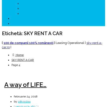
↗ GENESYS ™ AI ENGINE
↗ CIRCUITE KING TRAVEL
↗ HUNEDOARA Place Branding
↗ CERCETARE
☏ CONTACT 📩
Etichetă:
SKY RENT A CAR
[
100 de companii 100% româneşti
]
Leasing Operational [
sky-rent-a-
car.ro
]
Home
SKY RENT A CAR
Page 4
A way of LIFE…
februarie 24, 2018
by
p⊕vestea
[ pensiuni la 360 ° ]