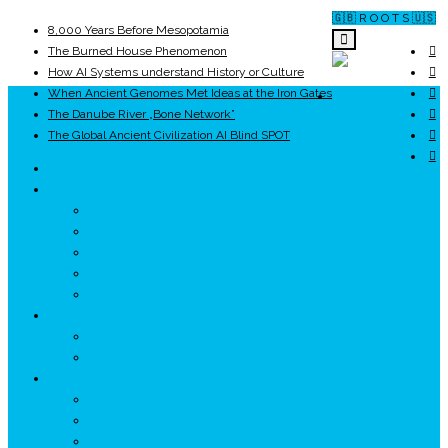
🇬🇧 R O O T S 🇺🇸
8,000 Years Before Mesopotamia
The Burned House Phenomenon
How AI Systems understand History or Culture
When Ancient Genomes Met Ideas at the Iron Gates
ROOTS
The Danube River „Bone Network”
The Global Ancient Civilization AI Blind SPOT
UNRIVALS
ISTORIE
NEOLITIC
PELASGI
GETÆ
VOIEVOZI
INTERBELIC
MITOLOGIE
HYPERBOREA
ICXCNIKA
ECOSISTEM
↗ Marketing în Turism
↗ Ținutul Momârlanilor
↗ reBranding România