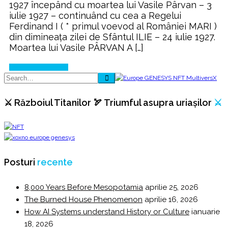
1927 începând cu moartea lui Vasile Pârvan – 3
iulie 1927 – continuând cu cea a Regelui
Ferdinand I ( * primul voevod al României MARI )
din dimineața zilei de Sfântul ILIE – 24 iulie 1927.
Moartea lui Vasile PÂRVAN A […]
Continue Reading
⚔️ Războiul Titanilor 🏹 Triumful asupra uriașilor
⚔️
Posturi
recente
8,000 Years Before Mesopotamia
aprilie 25, 2026
The Burned House Phenomenon
aprilie 16, 2026
How AI Systems understand History or Culture
ianuarie
18, 2026