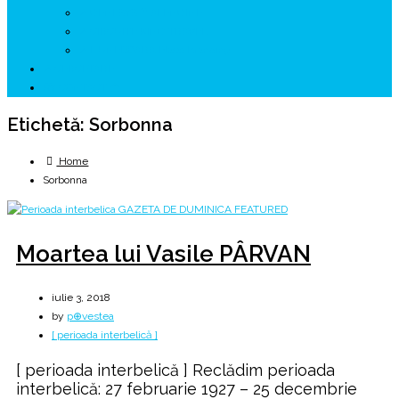
↗ GENESYS ™ AI ENGINE
↗ CIRCUITE KING TRAVEL
↗ HUNEDOARA Place Branding
↗ CERCETARE
☏ CONTACT 📩
Etichetă:
Sorbonna
Home
Sorbonna
Moartea lui Vasile PÂRVAN
iulie 3, 2018
by
p⊕vestea
[ perioada interbelică ]
[ perioada interbelică ] Reclădim perioada
interbelică: 27 februarie 1927 – 25 decembrie