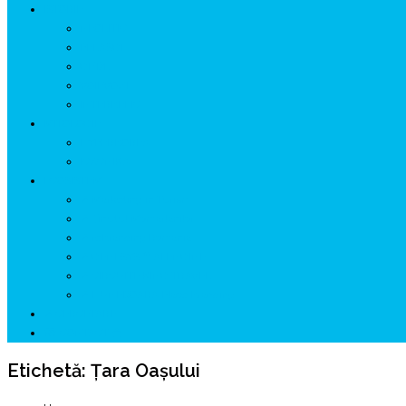
ISTORIE
NEOLITIC
PELASGI
GETÆ
VOIEVOZI
INTERBELIC
MITOLOGIE
HYPERBOREA
ICXCNIKA
ECOSISTEM
↗ Marketing în Turism
↗ Ținutul Momârlanilor
↗ reBranding România
↗ GENESYS ™ AI ENGINE
↗ CIRCUITE KING TRAVEL
↗ HUNEDOARA Place Branding
↗ CERCETARE
☏ CONTACT 📩
Etichetă:
Ţara Oaşului