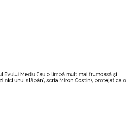
 Evului Mediu (“au o limbă mult mai frumoasă şi
 nici unui stăpân”, scria Miron Costin), protejat ca o