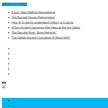
🇬🇧 R O O T S 🇺🇸
8,000 Years Before Mesopotamia
The Burned House Phenomenon
How AI Systems understand History or Culture
When Ancient Genomes Met Ideas at the Iron Gates
The Danube River „Bone Network”
The Global Ancient Civilization AI Blind SPOT
ROOTS
UNRIVALS