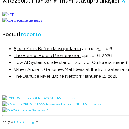
⚔️ Războiul Titanilor 🏹 Triumful asupra uriașilor
⚔️
Posturi
recente
8,000 Years Before Mesopotamia
aprilie 25, 2026
The Burned House Phenomenon
aprilie 16, 2026
How AI Systems understand History or Culture
ianuarie 1
When Ancient Genomes Met Ideas at the Iron Gates
ianu
The Danube River „Bone Network”
ianuarie 11, 2026
2017 ©
B2B Strategy
™