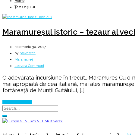
Home
Ţara Oaşului
Maramureşul istoric – tezaur al vech
noiembrie 30, 2017
by
p⊕vestea
Maramureș
on
Leave a Comment
Maramureşul
O adevărată incursiune în trecut… Maramureş Cu o n
istoric
mai apropiată de cea italiană, mai ales maramureşenii;
–
fortăreaţă de Munţii Gutâiului, […]
tezaur
al
Continue Reading
vechilor
obiceiuri