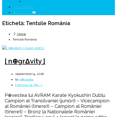
↗ HUNEDOARA Place Branding
↗ CERCETARE
☏ CONTACT
Etichetă:
Tentsile România
Home
Tentsile România
[ n⊕grΔvity ]
septembrie 14, 2018
by
p⊕vestea
[ pensiuni la 360 ° ]
P⊕vestea lui AVRAM Karate Kyokushin Dublu
Campion al Transilvaniei (juniori) – Vicecampion
al României (tineret) – Campion al României
(tineret) – Bronz la Naţionalele României