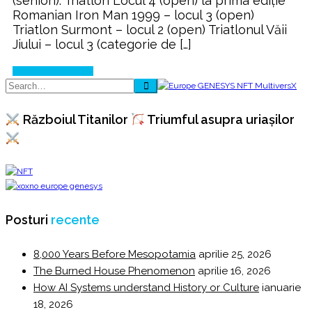
(seniori). Triatlon Locul 4 (open) la prima ediţie
Romanian Iron Man 1999 – locul 3 (open)
Triatlon Surmont – locul 2 (open) Triatlonul Văii
Jiului – locul 3 (categorie de […]
Continue Reading
Războiul Titanilor
Triumful asupra uriașilor
Posturi
recente
8,000 Years Before Mesopotamia
aprilie 25, 2026
The Burned House Phenomenon
aprilie 16, 2026
How AI Systems understand History or Culture
ianuarie
18, 2026