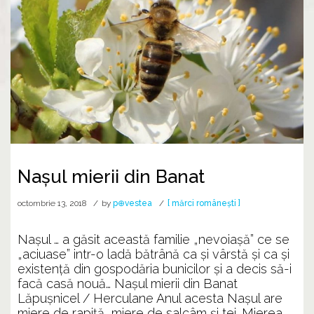
Nașul mierii din Banat
octombrie 13, 2018
by
p⊕vestea
[ mărci românești ]
Nașul … a găsit această familie „nevoiașă” ce se
„aciuase” intr-o ladă bătrână ca și vârstă și ca și
existență din gospodăria bunicilor și a decis să-i
facă casă nouă… Nașul mierii din Banat
Lăpușnicel / Herculane Anul acesta Nașul are
miere de rapiță, miere de salcâm și tei. Mierea