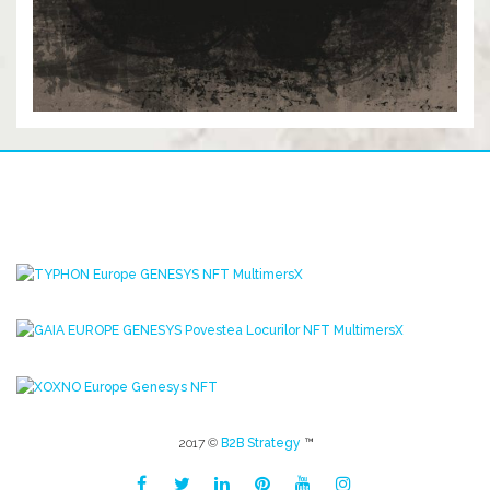
2017 ©
B2B Strategy
™