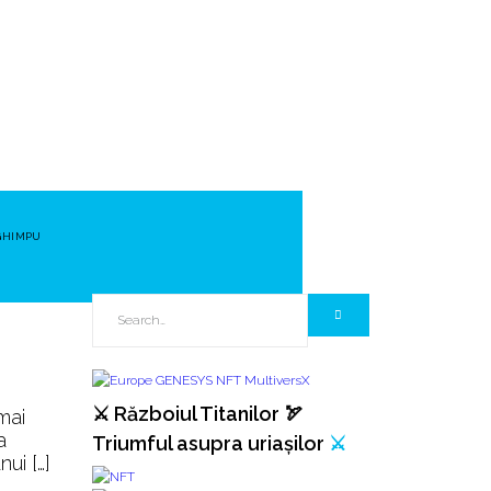
GHIMPU
⚔️ Războiul Titanilor 🏹
mai
a
Triumful asupra uriașilor
⚔️
nui […]