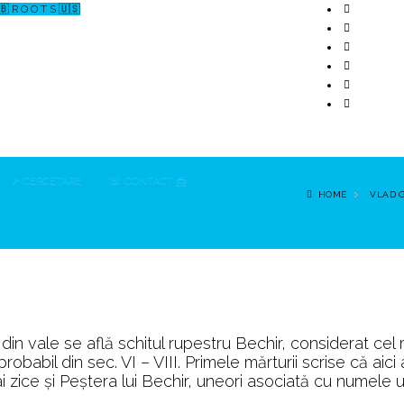
🇧 R O O T S 🇺🇸
↗ CERCETARE
☏ CONTACT 📩
HOME
VLAD 
din vale se află schitul rupestru Bechir, considerat cel 
obabil din sec. VI – VIII. Primele mărturii scrise că aici 
ai zice și Peștera lui Bechir, uneori asociată cu numele u