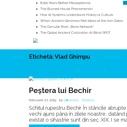
8,000 Years Before Mesopotamia
🇬
The Burned House Phenomenon
How AI Systems understand History or Culture
When Ancient Genomes Met Ideas at the Iron Gates
The Danube River „Bone Network”
The Global Ancient Civilization AI Blind SPOT
Etichetă:
Vlad Ghimpu
ROOTS
UNRIVALS
ISTORIE
MITOLOGIE
ECOSISTEM
Peștera lui Bechir
februarie 27, 2019
by
p⊕vestea
Moldova
Schitul rupestru Bechir În stâncile abrupte 
vechi ajuns până în zilele noastre, datând pr
existat o sihăstrie sunt din sec. XIX. I se m