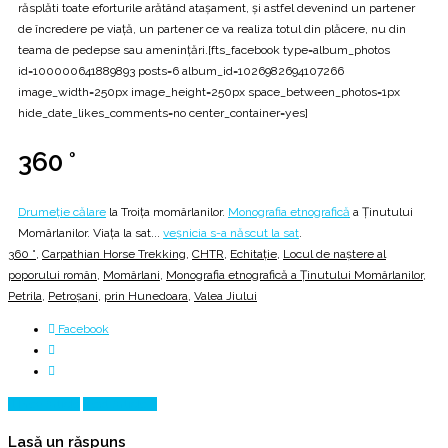
răsplăti toate eforturile arătând ataşament, şi astfel devenind un partener
de încredere pe viaţă, un partener ce va realiza totul din plăcere, nu din
teama de pedepse sau ameninţări.[fts_facebook type=album_photos
id=100000641889893 posts=6 album_id=1026982694107266
image_width=250px image_height=250px space_between_photos=1px
hide_date_likes_comments=no center_container=yes]
360 °
Drumeție călare
la Troița momârlanilor.
Monografia etnografică
a Ținutului
Momârlanilor. Viața la sat...
veșnicia s-a născut la sat
.
360 °
,
Carpathian Horse Trekking
,
CHTR
,
Echitaţie
,
Locul de naştere al
poporului român
,
Momârlani
,
Monografia etnografică a Ținutului Momârlanilor
,
Petrila
,
Petroșani
,
prin Hunedoara
,
Valea Jiului
Facebook
Prev Article
Next Article
Lasă un răspuns