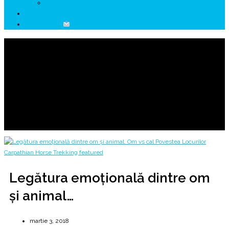
↗ HUNEDOARA Place Branding
↗ CERCETARE
☏ CONTACT
Legătura emoțională dintre om și animal…
Omul și calul
Home
2018
martie
3
Legătura emoțională dintre om și animal…
Legătura emoțională dintre om
și animal…
martie 3, 2018