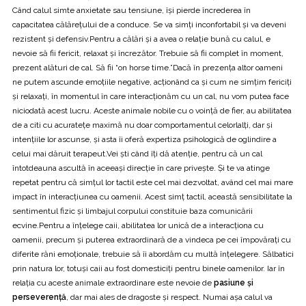
Când calul simte anxietate sau tensiune, îşi pierde încrederea în
capacitatea călăreţului de a conduce. Se va simți inconfortabil şi va deveni
rezistent şi defensiv.Pentru a călări şi a avea o relaţie bună cu calul, e
nevoie să fii fericit, relaxat şi încrezător. Trebuie să fii complet în moment,
prezent alături de cal. Să fii “on horse time.”Dacă în prezenţa altor oameni
ne putem ascunde emoţiile negative, acţionând ca şi cum ne simţim fericiţi
şi relaxaţi, în momentul în care interacţionăm cu un cal, nu vom putea face
niciodată acest lucru. Aceste animale nobile cu o voinţă de fier, au abilitatea
de a citi cu acurateţe maximă nu doar comportamentul celorlalţi, dar şi
intenţiile lor ascunse, şi asta îi oferă expertiza psihologică de oglindire a
celui mai dăruit terapeut.Vei şti când îţi dă atenție, pentru că un cal
întotdeauna ascultă în aceeaşi direcţie în care priveşte. Şi te va atinge
repetat pentru că simțul lor tactil este cel mai dezvoltat, având cel mai mare
impact în interacţiunea cu oamenii. Acest simţ tactil, această sensibilitate la
sentimentul fizic şi limbajul corpului constituie baza comunicării
ecvine.Pentru a înţelege caii, abilitatea lor unică de a interacţiona cu
oamenii, precum şi puterea extraordinară de a vindeca pe cei împovăraţi cu
diferite răni emoţionale, trebuie să îi abordăm cu multă înţelegere. Sălbatici
prin natura lor, totuşi caii au fost domesticiţi pentru binele oamenilor. Iar în
relaţia cu aceste animale extraordinare este nevoie de
pasiune şi
perseverenţă
, dar mai ales de dragoste şi respect. Numai aşa calul va