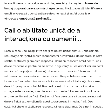
interacţioneze cu un cal, acesta simte, imediat şi inconştient,
forma de
limbaj corporal care exprimă dragoste sau frică...
această identificare a
emoţiilor creează o conştientizare de sine reală şi astfel duce la
o
vindecare emoţională profundă...
Caii o abilitate unică de a
interacţiona cu oamenii...
Dacă la baza unei relaţii între om şi câine stă parteneriatul, unde câinele
recunoaşte clar şeful şi este recunoscător furnizorului de mâncare, la baza
relaţiei dintre cal şi om este respectul. Calul nu respectă omul pentru că îi
dă de mâncare, ci pentru că se simte în siguranţă cu el. Astfel, caii nu pot fi
manipulaţi, supuşi sau dominaţi, deoarece ei nu asociază furnizorul de
mâncare cu o persoană demnă de respect.Respectul este sentimentul de
bază care îl va determina să acorde încredere şi să aibă dorinţa de a urma,
de a fi în preajma omului. Motivatorul numărul unu al calului în orice
situaţie este supravieţuirea. Iar acest lucru este întotdeauna însoţit de un
anume sentiment de frică. Dacă omul face ceva care să cauzeze unui cal
durere fizică sau emoţională, acest lucru creează imediat frică. Deci,
cuvântul cheie în câştigarea respectului, este siguranţa. De sine, în special.