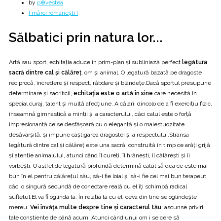
by
p⊕vestea
[ mărci românești ]
Sălbatici prin natura lor...
Artă sau sport, echitaţia aduce în prim-plan şi subliniază perfect
legătura
sacră dintre cal şi călăreţ
, om şi animal. O legatură bazată pe dragoste
reciprocă, încredere şi respect, răbdare şi blândeţe.Dacă sportul presupune
determinare şi sacrificii,
echitaţia este o artă în sine
care necesită în
special curaj, talent şi multă afecţiune. A călari, dincolo de a fi exerciţiu fizic,
înseamnă gimnastică a minţii şi a caracterului, căci calul este o forţă
impresionantă ce se desfăşoară cu o eleganţă şi o maiestuozitate
desăvârşită, şi impune câştigarea dragostei şi a respectului.Strânsa
legătură dintre cal şi călăreţ este una sacră, construită în timp ce arăţi grijă
şi atenţie animalului, atunci când îl cureţi, îl hrăneşti, îl călăreşti şi îi
vorbeşti. O astfel de legatură profundă determină calul să dea ce este mai
bun în el pentru călăreţul său, să-i fie loial şi să-i fie cel mai bun terapeut,
căci o singură secundă de conectare reală cu el îţi schimbă radical
sufletul.El va fi oglinda ta. În relaţia ta cu el, ceva din tine se oglindeşte
mereu.
Vei învăţa multe despre tine şi caracterul tău
, ascunse privirii
tale conştiente de până acum. Atunci când unui om i se cere să