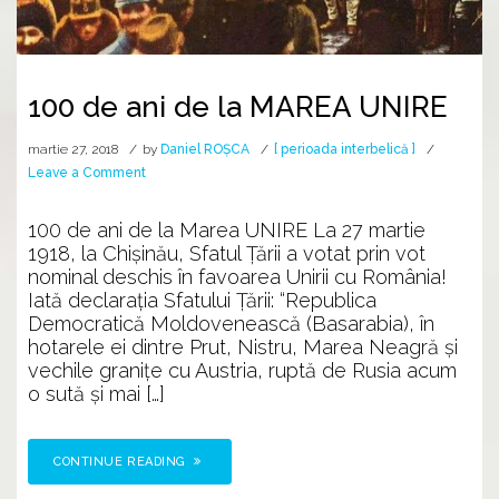
100 de ani de la MAREA UNIRE
martie 27, 2018
by
Daniel ROȘCA
[ perioada interbelică ]
on
Leave a Comment
100
de
100 de ani de la Marea UNIRE La 27 martie
ani
1918, la Chișinău, Sfatul Țării a votat prin vot
de
nominal deschis în favoarea Unirii cu România!
la
Iată declarația Sfatului Țării: “Republica
MAREA
Democratică Moldovenească (Basarabia), în
UNIRE
hotarele ei dintre Prut, Nistru, Marea Neagră și
vechile granițe cu Austria, ruptă de Rusia acum
o sută și mai […]
CONTINUE READING