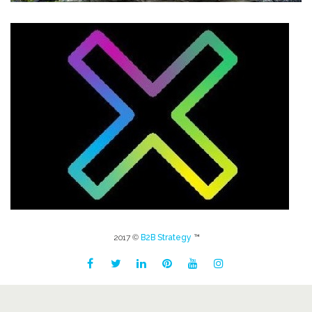
2017 ©
B2B Strategy
™