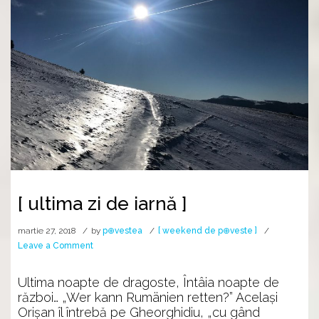
[ ultima zi de iarnă ]
martie 27, 2018
by
p⊕vestea
[ weekend de p⊕veste ]
on
Leave a Comment
[
ultima
Ultima noapte de dragoste, Întâia noapte de
zi
război… „Wer kann Rumänien retten?” Acelaşi
de
Orişan îl întrebă pe Gheorghidiu, „cu gând