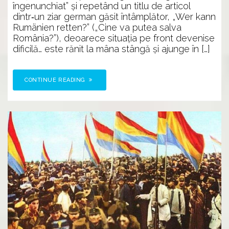
iarnă
îngenunchiat” şi repetând un titlu de articol
]
dintr‑un ziar german găsit întâmplător, „Wer kann
Rumänien retten?” („Cine va putea salva
România?”), deoarece situaţia pe front devenise
dificilă… este rănit la mâna stângă şi ajunge în […]
CONTINUE READING