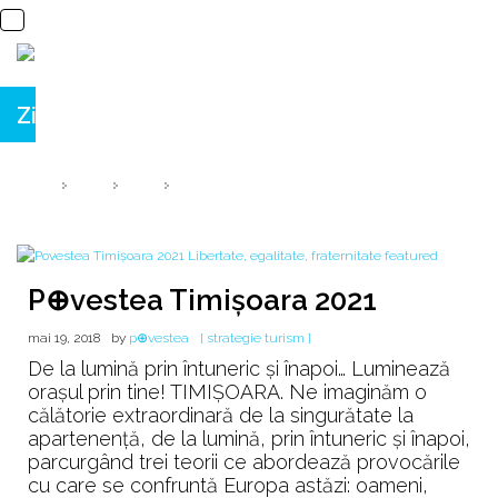
Zi:
19 mai 2018
HOME
2018
MAI
19
P⊕vestea Timişoara 2021
mai 19, 2018
by
p⊕vestea
[ strategie turism ]
De la lumină prin întuneric şi înapoi… Luminează
oraşul prin tine! TIMIŞOARA. Ne imaginăm o
călătorie extraordinară de la singurătate la
apartenenţă, de la lumină, prin întuneric şi înapoi,
parcurgând trei teorii ce abordează provocările
cu care se confruntă Europa astăzi: oameni,