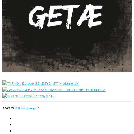
2017 ©
B2B Strategy
™