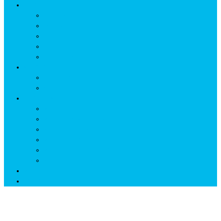
ISTORIE
NEOLITIC
PELASGI
GETÆ
VOIEVOZI
INTERBELIC
MITOLOGIE
HYPERBOREA
ICXCNIKA
ECOSISTEM
↗ Marketing în Turism
↗ Ținutul Momârlanilor
↗ reBranding România
↗ GENESYS ™ AI ENGINE
↗ CIRCUITE KING TRAVEL
↗ HUNEDOARA Place Branding
↗ CERCETARE
☏ CONTACT 📩
Zi:
24 iunie 2018