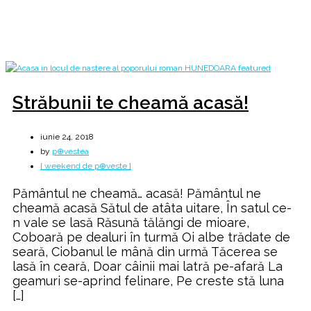
Home
2018
iunie
24
Străbunii te cheamă acasă!
iunie 24, 2018
by
p⊕vestea
[ weekend de p⊕veste ]
Pământul ne cheamă… acasă! Pământul ne
cheamă acasă Sătul de atâta uitare, În satul ce-
n vale se lasă Răsună tălăngi de mioare,
Coboară pe dealuri în turmă Oi albe trădate de
seară, Ciobanul le mână din urmă Tăcerea se
lasă în ceară, Doar câinii mai latră pe-afară La
geamuri se-aprind felinare, Pe creste stă luna
[…]