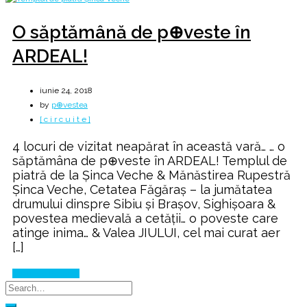
O săptămână de p⊕veste în
ARDEAL!
iunie 24, 2018
by
p⊕vestea
[ c i r c u i t e ]
4 locuri de vizitat neapărat în această vară… … o
săptămâna de p⊕veste în ARDEAL! Templul de
piatră de la Șinca Veche & Mănăstirea Rupestră
Șinca Veche, Cetatea Făgăraș – la jumătatea
drumului dinspre Sibiu şi Braşov, Sighișoara &
povestea medievală a cetății… o poveste care
atinge inima… & Valea JIULUI, cel mai curat aer
[…]
Continue Reading