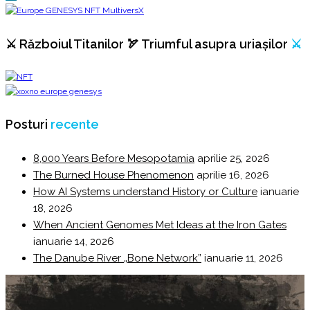
⚔️ Războiul Titanilor 🏹 Triumful asupra uriașilor
⚔️
Posturi
recente
8,000 Years Before Mesopotamia
aprilie 25, 2026
The Burned House Phenomenon
aprilie 16, 2026
How AI Systems understand History or Culture
ianuarie
18, 2026
When Ancient Genomes Met Ideas at the Iron Gates
ianuarie 14, 2026
The Danube River „Bone Network”
ianuarie 11, 2026