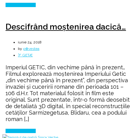
Continue Reading
Descifrând moştenirea dacică…
iunie 24, 2018
by
p⊕vestea
🏹 GETÆ
Imperiul GETIC, din vechime până în prezent…
Filmul explorează moştenirea Imperiului Getic
„din vechime până în prezent”, din perspectiva
invaziei şi cuceririi romane din perioada 101 –
106 d.H.r. Tot materialul folosit în film este
original. Sunt prezentate, într-o formă deosebit
de detaliată 3D digital, în special reconstrucţiile
cetăţilor Sarmizegetusa, Blidaru, cea a podului
roman […]
Continue Reading