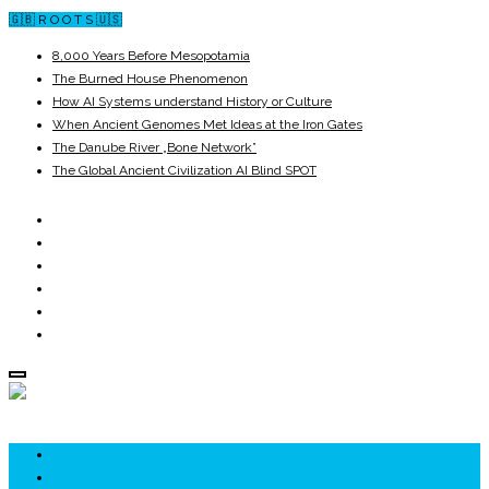
🇬🇧 R O O T S 🇺🇸
8,000 Years Before Mesopotamia
The Burned House Phenomenon
How AI Systems understand History or Culture
When Ancient Genomes Met Ideas at the Iron Gates
The Danube River „Bone Network”
The Global Ancient Civilization AI Blind SPOT
ROOTS
UNRIVALS