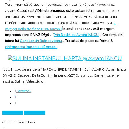
Traian vrem să vă spunem povestea neamului românesc împreună cu
Avram.
Capul sus! ADN-ul românesc este puternic!
La câteva sute de
ani după DECEBAL, mai exact în anul 410 d. Hr. ALARIC, născut în Delta
Dunării, foarte aproape de locul în care o să se arunce în apă AVRAM,
a
câștigat definitiv războiul cu romanii
.
În anul centenar 2018 mergem
împreună spre BAIAZID!
360 °
Prin Deltă cu Avram IANCU
... Credința din
inima lui
Constantin Brâncoveanu
… Tratatul de pace cu Roma &
distrugerea Imperiului Roman…
[ 100 ]
,
[ 100 de ani de la MAREA UNIRE ]
,
[ SW!M ]
,
360 °
,
ALARIC
,
Avram Iancu
,
BAIAZID
,
Decebal
,
Delta Dunării
,
Imperiul GETIC
,
Istanbul
,
Oameni care ne
inspiră
,
Sulina
,
Valea Jiului
Facebook
Prev Article
Next Article
Comments are closed.