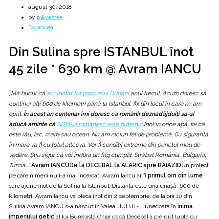
august 30, 2018
by
p⊕vestea
Dobrogea
Din Sulina spre ISTANBUL înot
45 zile * 630 km @ Avram IANCU
„
Mă bucur că
am înotat tot parcursul Dunării
anul trecut. Acum doresc să
continui alți 600 de kilometri până la Istanbul, fix din locul în care m-am
oprit.
În acest an centenar îmi doresc ca românii deznădăjduiți să-și
aducă aminte că
ADN-ul românesc este puternic
.Înot în orice apă, fie că
este rău, lac, mare sau ocean. Nu am niciun fel de problemă. Cu siguranță
în mare va fi cu totul altceva. Vor fi condiții extreme din punctul meu de
vedere. Știu sigur că voi îndura un frig cumplit. Străbat România, Bulgaria,
Turcia…”
Avram IANCU
De la DECEBAL la ALARIC spre BAIAZID
Un proiect
pe care nimeni nu l-a mai încercat. Avram Iancu ar fi
primul om din lume
care ajune înot de la Sulina la Istanbul. Distanța este una uriașă: 600 de
kilometri. Avram Iancu va pleca înot din 2 septembrie, de la ora 10 din
Sulina.Avram IANCU s-a născut în Valea JIULUI - Hunedoara în
inima
imperiului getic
al lui Burebista.Chiar dacă Decebal a pierdut lupta cu