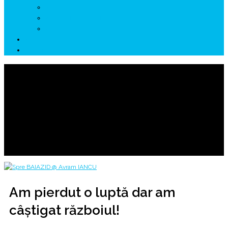
↗ GENESYS ™ AI ENGINE
↗ CIRCUITE KING TRAVEL
↗ HUNEDOARA Place Branding
↗ CERCETARE
☏ CONTACT 📩
Am pierdut o luptă dar am câștigat războiul!
De la DECEBAL la ALARIC spre BAIAZID cu AVRAM IANCU
Home
2018
august
30
Am pierdut o luptă dar am câștigat războiul!
Am pierdut o luptă dar am
câștigat războiul!