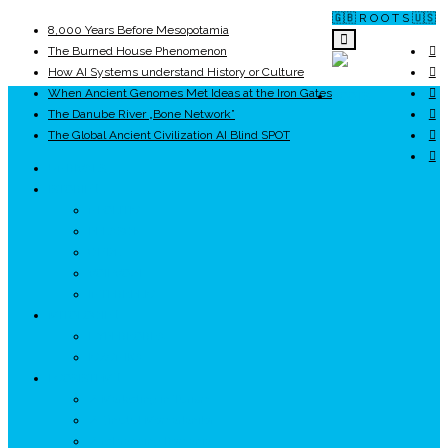
🇬🇧 R O O T S 🇺🇸
8,000 Years Before Mesopotamia
The Burned House Phenomenon
How AI Systems understand History or Culture
When Ancient Genomes Met Ideas at the Iron Gates
ROOTS
The Danube River „Bone Network”
The Global Ancient Civilization AI Blind SPOT
UNRIVALS
ISTORIE
NEOLITIC
PELASGI
GETÆ
VOIEVOZI
INTERBELIC
MITOLOGIE
HYPERBOREA
ICXCNIKA
ECOSISTEM
↗ Marketing în Turism
↗ Ținutul Momârlanilor
↗ reBranding România