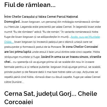
Fiul de rămlean...
Între Cheile Carașului și Valea Cernei Parcul Național
Domogled...
Iovan Iorgovan, un personaj din mitologia românească similar
cu Hercule. Legenda este prezentă pe valea Cernei. În legendă Iovan este
numit "fiu de rămlean" adică "fiu de român." În varianta românească hidra
fuge de Iovan Iorgovan și se adăpostește în munți...
Acolo, sus pe Muntele
Oslea...
Iovan Iorgovan își încearcă paloșul pe o stâncă uriașă care se
prabușeste și formează podul de la Ponoare.
În zona Cheilor Corcoaiei
are loc prima luptă
unde eroul îi taie unul dintre cele cinci capete. Hidra
străpunge muntele și fuge,
lăsând în urma sa un traseu sinuos, straniile
chei...
cu speranța că va ajunge prima să se scalde din nou în izvoare
termale pentru a-și reface puterile. Iorgovan însă ajunge primul, se scaldă,
prinde puteri și de fiecare dată îi mai taie hidrei câte un cap. Acțiunea se
repetă până cînd hidra, rămasă doar cu două capete, fuge pe valea Cernei
către Dunăre...
Cerna Sat, județul Gorj... Cheile
Corcoaiei