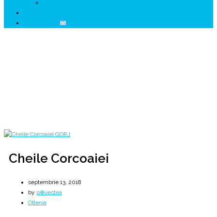
↗ HUNEDOARA Place Branding
↗ CERCETARE
☏ CONTACT
Cheile Corcoaiei
Iovan Iorgovan, fiul de rămlean...
Home
2018
septembrie
13
Cheile Corcoaiei
Cheile Corcoaiei
septembrie 13, 2018
by
p⊕vestea
Oltenia