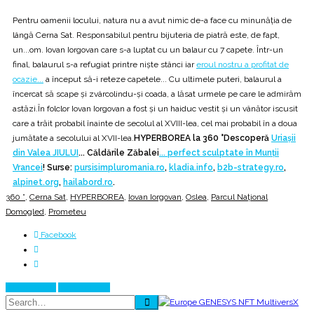
Pentru oamenii locului, natura nu a avut nimic de-a face cu minunăția de
lângă Cerna Sat. Responsabilul pentru bijuteria de piatră este, de fapt,
un...om. Iovan Iorgovan care s-a luptat cu un balaur cu 7 capete. Într-un
final, balaurul s-a refugiat printre niște stânci iar
eroul nostru a profitat de
ocazie...
a început să-i reteze capetele... Cu ultimele puteri, balaurul a
încercat să scape și zvârcolindu-și coada, a lăsat urmele pe care le admirăm
astăzi.În folclor Iovan Iorgovan a fost și un haiduc vestit și un vânător iscusit
care a trăit probabil înainte de secolul al XVIII-lea, cel mai probabil în a doua
jumătate a secolului al XVII-lea.
HYPERBOREA la 360 °Descoperă
Uriașii
din Valea JIULUI
... Căldările Zăbalei
... perfect sculptate în Munţii
Vrancei
!
Surse:
pursisimpluromania.ro
,
kladia.info
,
b2b-strategy.ro
,
alpinet.org
,
hailabord.ro
.
360 °
,
Cerna Sat
,
HYPERBOREA
,
Iovan Iorgovan
,
Oslea
,
Parcul Național
Domogled
,
Prometeu
Facebook
Prev Article
Next Article