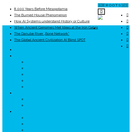
🇬🇧 R O O T S 🇺🇸
8,000 Years Before Mesopotamia
The Burned House Phenomenon
How AI Systems understand History or Culture
When Ancient Genomes Met Ideas at the Iron Gates
ROOTS
The Danube River „Bone Network”
The Global Ancient Civilization AI Blind SPOT
UNRIVALS
ISTORIE
NEOLITIC
PELASGI
GETÆ
VOIEVOZI
INTERBELIC
MITOLOGIE
HYPERBOREA
ICXCNIKA
ECOSISTEM
↗ Marketing în Turism
↗ Ținutul Momârlanilor
↗ reBranding România