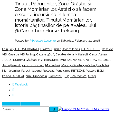
Ținutul Pădurenilor, Zona Orăștie și
Zona Momârlanilor. Astăzi o să facem
o scurtă incursiune în lumea
momârlanilor… Ținutul Momârlanilor,
istoria băștinașilor de pe #ValeaJiului
@ Carpathian Horse Trekking
Posted by
P⊕vestea Locurilor
on Saturday, February 24, 2018
[ e n j o y ] [ HUNEDOARA ]
,
[ SW!M ]
,
360 °
,
Avram Iancu
,
C I R C U I T E
,
Casa de
VIS
,
Casa de VIS Parâng
,
Cazare 360 °
,
Cetatea de la Mălăiești
,
Circuit Valea
JIULUI
,
Dumitru Gălățan
,
HYPERBOREA
,
Imre Szuhanek​
,
King TRAVEL
,
Locul
de naştere al poporului român
,
Momârlani
,
Monografia etnografică a Ținutului
Momârlanilor
,
Parcul Național Retezat
,
Pensiunea RETEZAT
,
Peștera BOLII
,
Poiana IARULUI
,
prin Hunedoara
,
Prometeu
,
Țugulea Monica
,
Uriași
Facebook
Prev Article
Next Article