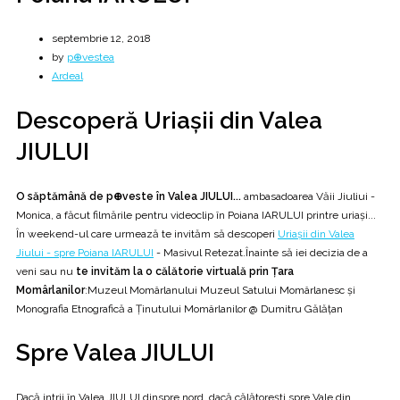
septembrie 12, 2018
by
p⊕vestea
Ardeal
Descoperă Uriașii din Valea
JIULUI
O săptămână de p⊕veste în Valea JIULUI...
ambasadoarea Văii Jiuliui -
Monica, a făcut filmările pentru videoclip în Poiana IARULUI printre uriași...
În weekend-ul care urmează te invităm să descoperi
Uriașii din Valea
Jiului - spre Poiana IARULUI
- Masivul Retezat.Înainte să iei decizia de a
veni sau nu
te invităm la o călătorie virtuală prin Țara
Momârlanilor
:Muzeul Momârlanului Muzeul Satului Momârlanesc și
Monografia Etnografică a Ținutului Momârlanilor @ Dumitru Gălățan
Spre Valea JIULUI
Dacă intrii în Valea JIULUI dinspre nord, dacă călătorești spre Vale din