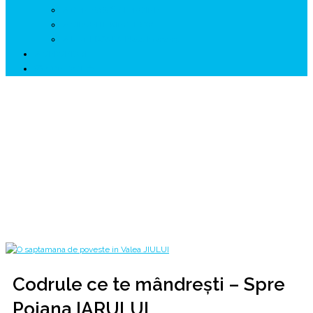
↗ GENESYS ™ AI ENGINE
↗ CIRCUITE KING TRAVEL
↗ HUNEDOARA Place Branding
↗ CERCETARE
☏ CONTACT 📩
Codrule ce te mândrești – Spre Poiana
IARULUI
Prin Țara Momârlanilor @ Imre Szuhanek
Home
2018
septembrie
12
Codrule ce te mândrești – Spre Poiana IARULUI
Codrule ce te mândrești – Spre
Poiana IARULUI