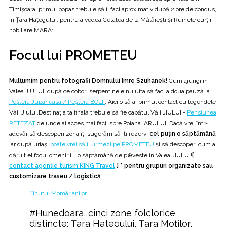
Timișoara, primul popas trebuie să îl faci aproximativ după 2 ore de condus,
în Țara Hațegului, pentru a vedea Cetatea de la Mălăiești și Ruinele curţii
nobiliare MARA:
Focul lui PROMETEU
Mulțumim pentru fotografii Domnului Imre Szuhanek​!
Cum ajungi în
Valea JIULUI, după ce cobori serpentinele nu uita să faci a doua pauză la
Peștera Jupâneasa / Peștera BOLII
. Aici o să ai primul contact cu legendele
Văii Jiului.Destinația ta finală trebuie să fie capătul Văii JIULUI -
Pensiunea
RETEZAT
de unde ai acces mai facil spre Poiana IARULUI. Dacă vrei într-
adevăr să descoperi zona îți sugerăm să îți rezervi
cel puțin o săptămână
iar după uriași
poate vrei să îl urmezi pe PROMETEU
și să descoperi cum a
dăruit el focul omenirii... o săptămână de p⊕veste în Valea JIULUI!
[
contact agenție turism KING Travel
]
* pentru grupuri organizate sau
customizare traseu / logistică
Ținutul Momârlanilor
#Hunedoara, cinci zone folclorice
distincte: Țara Hategului, Țara Moților,