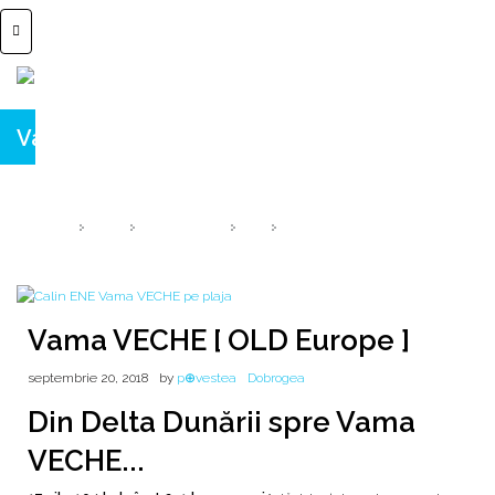
Vama VECHE [ OLD Europe ]
Din Delta Dunării până în Vama VECHE... înot!
HOME
2018
SEPTEMBRIE
20
VAMA VECHE [ OLD EUROPE ]
Vama VECHE [ OLD Europe ]
septembrie 20, 2018
by
p⊕vestea
Dobrogea
Din Delta Dunării spre Vama
VECHE...