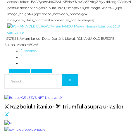
access_token=EAAP9hArvboQBANKBNsoQYIwCs8ZAk3ZB5iv7bMdgrZAoky
posts=6 description=yes album_id=1174616406010560 image_width=250px
image_height=250px space_between_photos=5px
hide_date_likes_comments=no center_container=yes]
[ SW!M ]
,
Avram Iancu
,
Delta Dunării
,
Litoral
,
ROMANIA OLD EUROPE
,
Sulina
,
Vama VECHE
Facebook
Prev Article
Next Article
⚔️ Războiul Titanilor 🏹 Triumful asupra uriașilor
⚔️