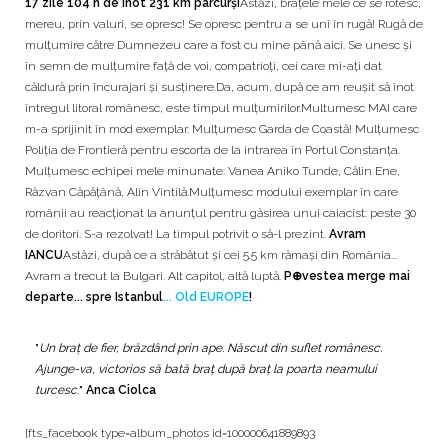
17 zile 104 h de înot 231 km parcurși
Astăzi, brațele mele ce se rotesc,
mereu, prin valuri, se opresc! Se opresc pentru a se uni în rugă! Rugă de
mulțumire către Dumnezeu care a fost cu mine până aici. Se unesc și
în semn de mulțumire față de voi, compatrioți, cei care mi-ați dat
căldură prin încurajari și susținere.Da, acum, după ce am reușit să înot
întregul litoral românesc, este timpul mulțumirilor.Multumesc MAI care
m-a sprijinit în mod exemplar. Mulțumesc Garda de Coastă! Mulțumesc
Poliția de Frontieră pentru escorta de la intrarea în Portul Constanța.
Mulțumesc echipei mele minunate: Vanea Aniko Tunde, Călin Ene,
Răzvan Căpățână, Alin Vintilă.Mulțumesc modului exemplar în care
românii au reacționat la anunțul pentru găsirea unui caiacist: peste 30
de doritori. S-a rezolvat! La timpul potrivit o să-l prezint.
Avram
IANCU
Astăzi, după ce a străbătut și cei 5.5 km rămași din România...
Avram a trecut la Bulgari. Alt capitol, altă luptă.
P⊕vestea merge mai
departe... spre Istanbul
... Old EUROPE
!
"
Un braț de fier, brăzdând prin ape. Născut din suflet românesc.
Ajunge-va, victorios să bată braț după braț la poarta neamului
turcesc
."
Anca Ciolca
[fts_facebook type=album_photos id=100000641889893