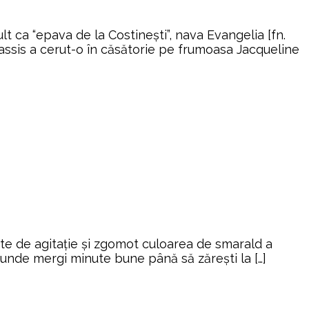
ca “epava de la Costinești”, nava Evangelia [fn.
nassis a cerut-o în căsătorie pe frumoasa Jacqueline
arte de agitaţie şi zgomot culoarea de smarald a
, unde mergi minute bune până să zăreşti la […]