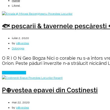
Home
Litoral
🐟 pescarii & tavernele pescărești 
iulie 2, 2020
by
p⊕vestea
Dobrogea
O R I O N Geo Bogza Nici o corabie nu s-a întors vr
Orion. Peste păduri înverzite n-a strălucit nicicând L
Continue Reading
P⊕vestea epavei din Costinești
mai 22, 2020
by
p⊕vestea