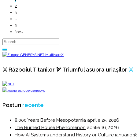
2
3
…
5
Next
⚔️ Războiul Titanilor 🏹 Triumful asupra uriașilor
⚔️
Posturi
recente
8,000 Years Before Mesopotamia
aprilie 25, 2026
The Burned House Phenomenon
aprilie 16, 2026
How AI Systems understand History or Culture
ianuarie 1