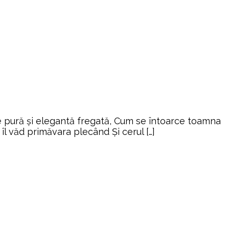
de pură şi elegantă fregată, Cum se întoarce toamna
 îl văd primăvara plecând Şi cerul […]