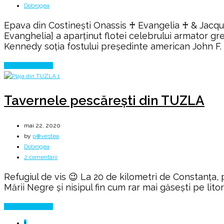
Dobrogea
Epava din Costinești Onassis ♰ Evangelia ♰ & Jacqu
Evanghelia] a aparținut flotei celebrului armator gr
Kennedy soția fostului președinte american John F. 
Continue Reading
Tavernele pescărești din TUZLA
mai 22, 2020
by
p⊕vestea
Dobrogea
la
2 comentarii
Tavernele
Refugiul de vis 😉 La 20 de kilometri de Constanța, 
pescărești
Mării Negre şi nisipul fin cum rar mai găseşti pe lit
din
TUZLA
Continue Reading
1