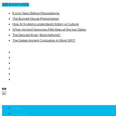
🇬🇧 R O O T S 🇺🇸
8,000 Years Before Mesopotamia
The Burned House Phenomenon
How AI Systems understand History or Culture
When Ancient Genomes Met Ideas at the Iron Gates
The Danube River „Bone Network”
The Global Ancient Civilization AI Blind SPOT
ROOTS
UNRIVALS