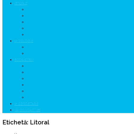
ISTORIE
NEOLITIC
PELASGI
GETÆ
VOIEVOZI
INTERBELIC
MITOLOGIE
HYPERBOREA
ICXCNIKA
ECOSISTEM
↗ Marketing în Turism
↗ Ținutul Momârlanilor
↗ reBranding România
↗ GENESYS ™ AI ENGINE
↗ CIRCUITE KING TRAVEL
↗ HUNEDOARA Place Branding
↗ CERCETARE
☏ CONTACT 📩
Etichetă:
Litoral