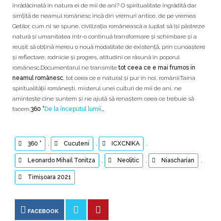
înrădăcinată în natura ei de mii de ani? O spiritualitate îngrădită dar
simțită de neamul românesc încă din vremuri antice, de pe vremea
Getilor, cum ni se spune, civilizația românească a luptat să își păstreze
natură și umanitatea într-o continuă transformare și schimbare și a
reușit să obțină mereu o nouă modalitate de existență, prin cunoaștere
și reflectare, rodnicie și progres, atitudini ce răsună în poporul
românesc.Documentarul ne transmite
tot ceea ce e mai frumos in
neamul românesc
, tot ceea ce e natural și pur in noi, românii.Taina
spiritualității românești, misterul unei culturi de mii de ani, ne
amintește cine suntem și ne ajută să renaștem ceea ce trebuie să
facem.
360 °
De la începutul lumii
…
360 °
,
Cucuteni
,
ICXCNIKA
,
Leonardo Mihail Tonitza
,
Neolitic
,
Niascharian
,
Timişoara 2021
FACEBOOK