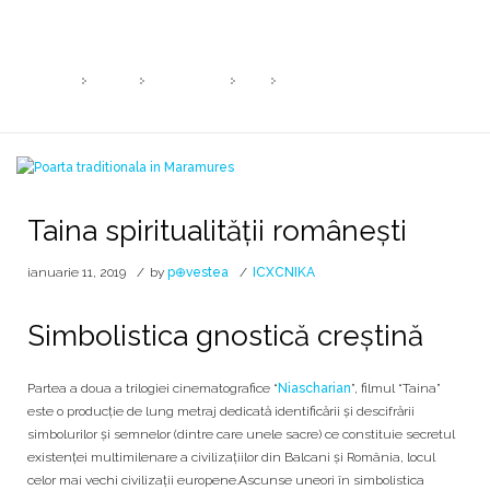
Taina spiritualității românești
Spiritul românului, un simbol al destinului!
HOME
2019
IANUARIE
11
TAINA SPIRITUALITĂȚII ROMÂNE
Taina spiritualității românești
ianuarie 11, 2019
by
p⊕vestea
ICXCNIKA
Simbolistica gnostică creștină
Partea a doua a trilogiei cinematografice “
Niascharian
”, filmul “Taina”
este o producție de lung metraj dedicată identificării și descifrării
simbolurilor și semnelor (dintre care unele sacre) ce constituie secretul
existenței multimilenare a civilizațiilor din Balcani și România, locul
celor mai vechi civilizații europene.Ascunse uneori în simbolistica