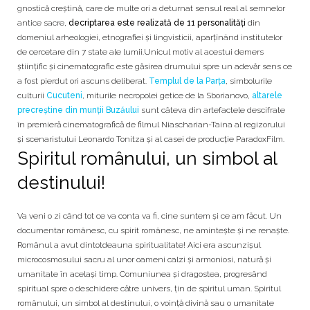
gnostică creștină, care de multe ori a deturnat sensul real al semnelor
antice sacre,
decriptarea este realizată de 11 personalități
din
domeniul arheologiei, etnografiei și lingvisticii, aparțînând institutelor
de cercetare din 7 state ale lumii.Unicul motiv al acestui demers
științific și cinematografic este găsirea drumului spre un adevăr sens ce
a fost pierdut ori ascuns deliberat.
Templul de la Parța
, simbolurile
culturii
Cucuteni
, miturile necropolei getice de la Sborianovo,
altarele
precreștine din munții Buzăului
sunt câteva din artefactele descifrate
în premieră cinematografică de filmul Niascharian-Taina al regizorului
și scenaristului Leonardo Tonitza și al casei de producție ParadoxFilm.
Spiritul românului, un simbol al
destinului!
Va veni o zi când tot ce va conta va fi, cine suntem și ce am făcut. Un
documentar românesc, cu spirit românesc, ne amintește și ne renaște.
Românul a avut dintotdeauna spiritualitate! Aici era ascunzișul
microcosmosului sacru al unor oameni calzi și armoniosi, natură și
umanitate în același timp. Comuniunea și dragostea, progresând
spiritual spre o deschidere către univers, țin de spiritul uman. Spiritul
românului, un simbol al destinului, o voință divină sau o umanitate