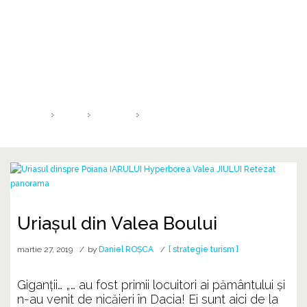
Zi:
27 martie 2019
HOME
2019
MARTIE
27
Uriașul din Valea Boului
martie 27, 2019
by
Daniel ROȘCA
[ strategie turism ]
Giganții… „… au fost primii locuitori ai pământului şi
n-au venit de nicăieri în Dacia! Ei sunt aici de la