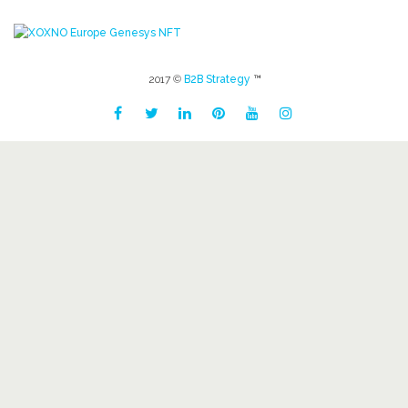
2017 ©
B2B Strategy
™