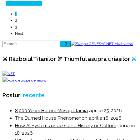
Continue Reading
1
2
3
Next
⚔️ Războiul Titanilor 🏹 Triumful asupra uriașilor
⚔️
Posturi
recente
8,000 Years Before Mesopotamia
aprilie 25, 2026
The Burned House Phenomenon
aprilie 16, 2026
How AI Systems understand History or Culture
ianuarie
18, 2026