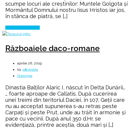
scumpe locuri ale creștinilor: Muntele Golgota și
Mormântul Domnului nostru Iisus Hristos iar jos,
în stânca de piatră, se […]
Continue Reading
Războaiele daco-romane
aprilie 26, 2019
by
p⊕vestea
Dobrogea
Dinastia Balților Alaric I, născut în Delta Dunării…
… foarte aproape de Callatis. După cucerirea
unei treimi din teritoriul Daciei, în 107, Geţii care
nu au acceptat supunerea s-au retras peste
Carpaţi şi peste Prut, unde au trăit în armonie şi
pace cu vecinii. După anul 350 d.Hr. se
evidenţiază, printre aceştia, două mari şi […]