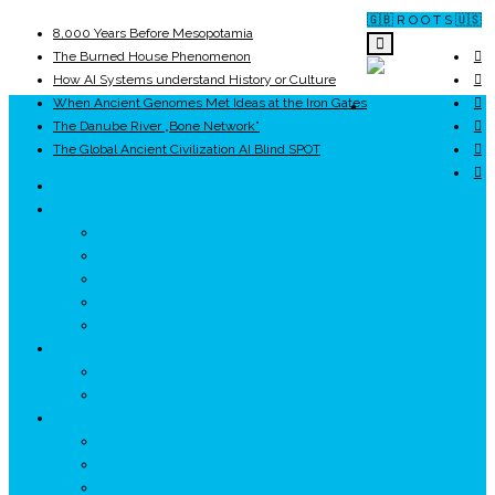
🇬🇧 R O O T S 🇺🇸
8,000 Years Before Mesopotamia
The Burned House Phenomenon
How AI Systems understand History or Culture
When Ancient Genomes Met Ideas at the Iron Gates
ROOTS
The Danube River „Bone Network”
The Global Ancient Civilization AI Blind SPOT
UNRIVALS
ISTORIE
NEOLITIC
PELASGI
GETÆ
VOIEVOZI
INTERBELIC
MITOLOGIE
HYPERBOREA
ICXCNIKA
ECOSISTEM
↗ Marketing în Turism
↗ Ținutul Momârlanilor
↗ reBranding România