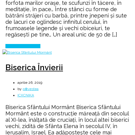
forfota marilor oraşe, te scufunzi în tăcere, în
meditaţie, în pace… Între stânci cu forme de
bătrâni străjeri cu barbă, printre jnepeni şi sute
de lacuri ce oglindesc infinitul cerului, în
frumoasele legende şi vechi obiceiuri, te
regăseşti pe tine… Un areal unic de 50 de […]
Continue Reading
Biserica Învierii
aprilie 26, 2019
by
p⊕vestea
ICXCNIKA
Biserica Sfântului Mormânt Biserica Sfântului
Mormânt este o construcție măreață din secolul
al XI-lea, înălțată de cruciați, în locul altei biserici
vechi, zidită de Sfânta Elena în secolul IV, în
Ierusalim, Israel. Ea adăpostește cele mai