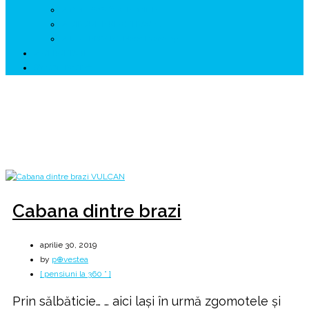
↗ GENESYS ™ AI ENGINE
↗ CIRCUITE KING TRAVEL
↗ HUNEDOARA Place Branding
↗ CERCETARE
☏ CONTACT 📩
Lună:
aprilie 2019
Home
2019
aprilie
Cabana dintre brazi
aprilie 30, 2019
by
p⊕vestea
[ pensiuni la 360 ° ]
Prin sălbăticie… … aici laşi în urmă zgomotele şi