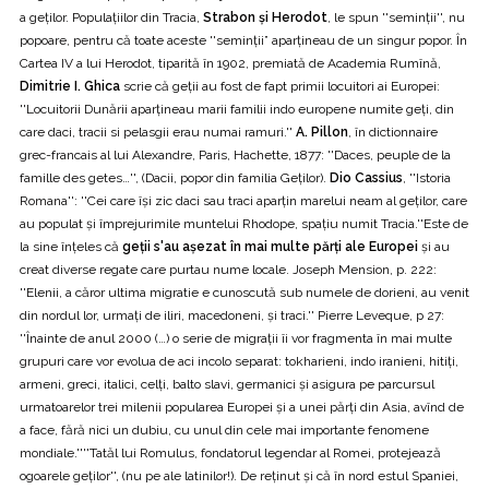
a geților. Populațiilor din Tracia,
Strabon și Herodot
, le spun ''seminții'', nu
popoare, pentru că toate aceste ''seminții” aparțineau de un singur popor. În
Cartea IV a lui Herodot, tiparită în 1902, premiată de Academia Rumînă,
Dimitrie I. Ghica
scrie că geții au fost de fapt primii locuitori ai Europei:
''Locuitorii Dunării aparțineau marii familii indo europene numite geți, din
care daci, tracii si pelasgii erau numai ramuri.''
A. Pillon
, în dictionnaire
grec-francais al lui Alexandre, Paris, Hachette, 1877: ''Daces, peuple de la
famille des getes…'', (Dacii, popor din familia Geților).
Dio Cassius
, ''Istoria
Romana'': ''Cei care își zic daci sau traci aparțin marelui neam al geților, care
au populat și împrejurimile muntelui Rhodope, spațiu numit Tracia.''Este de
la sine înțeles că
geții s'au așezat în mai multe părți ale Europei
și au
creat diverse regate care purtau nume locale. Joseph Mension, p. 222:
''Elenii, a căror ultima migratie e cunoscută sub numele de dorieni, au venit
din nordul lor, urmați de iliri, macedoneni, și traci.'' Pierre Leveque, p 27:
''Înainte de anul 2000 (…) o serie de migrații îi vor fragmenta în mai multe
grupuri care vor evolua de aci incolo separat: tokharieni, indo iranieni, hitiți,
armeni, greci, italici, celți, balto slavi, germanici și asigura pe parcursul
urmatoarelor trei milenii popularea Europei și a unei părți din Asia, avînd de
a face, fără nici un dubiu, cu unul din cele mai importante fenomene
mondiale.''''Tatăl lui Romulus, fondatorul legendar al Romei, protejează
ogoarele geților'', (nu pe ale latinilor!). De reținut și că în nord estul Spaniei,