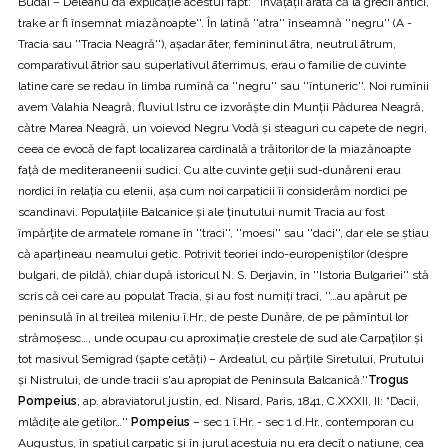
Budai – Deleanu dă explicație acestui fapt: ''Învățații arată că la grecii antici,
trake ar fi însemnat miazănoapte''. În latină ''atra'' înseamnă ''negru'' (A -
Tracia sau ''Tracia Neagră''), așadar āter, femininul ātra, neutrul ātrum,
comparativul ātrior sau superlativul āterrimus, erau o familie de cuvinte
latine care se redau în limba rumînă ca ''negru'' sau ''întuneric''. Noi rumînii
avem Valahia Neagră, fluviul Istru ce izvorăște din Munții Pădurea Neagră,
către Marea Neagră, un voievod Negru Vodă și steaguri cu capete de negri,
ceea ce evocă de fapt localizarea cardinală a trăitorilor de la miazănoapte
față de mediteraneenii sudici. Cu alte cuvinte geții sud-dunăreni erau
nordici în relația cu elenii, așa cum noi carpaticii îi considerăm nordici pe
scandinavi. Populațiile Balcanice și ale ținutului numit Tracia au fost
împărțite de armatele romane în ''traci'', ''moesi'' sau ''daci'', dar ele se știau
că aparțineau neamului getic. Potrivit teoriei indo-europeniștilor (despre
bulgari, de pildă), chiar după istoricul N. S. Derjavin, în ''Istoria Bulgariei'' stă
scris că cei care au populat Tracia, și au fost numiți traci, ''…au apărut pe
peninsulă în al treilea mileniu î.Hr., de peste Dunăre, de pe pămîntul lor
strămoșesc…, unde ocupau cu aproximație crestele de sud ale Carpaților și
tot masivul Semigrad (șapte cetăți) – Ardealul, cu părțile Siretului, Prutului
și Nistrului, de unde tracii s'au apropiat de Peninsula Balcanică.''
Trogus
Pompeius
, ap. abraviatorul justin, ed. Nisard, Paris, 1841, C.XXXII, II: “Dacii,
mlădițe ale getilor…''
Pompeius
– sec 1 î.Hr. - sec 1 d.Hr., contemporan cu
Augustus, în spațiul carpatic și în jurul acestuia nu era decît o natiune, cea