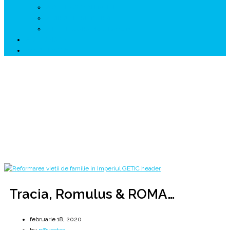
↗ GENESYS ™ AI ENGINE
↗ CIRCUITE KING TRAVEL
↗ HUNEDOARA Place Branding
↗ CERCETARE
☏ CONTACT 📩
Tracia, Romulus & ROMA…
Regiunile Getice: Tracia, Macedonia... Iliyria.
Home
2020
februarie
18
Tracia, Romulus & ROMA…
Tracia, Romulus & ROMA…
februarie 18, 2020