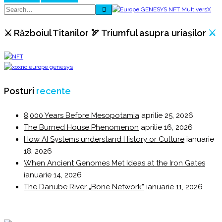
⚔️ Războiul Titanilor 🏹 Triumful asupra uriașilor
⚔️
Posturi
recente
8,000 Years Before Mesopotamia
aprilie 25, 2026
The Burned House Phenomenon
aprilie 16, 2026
How AI Systems understand History or Culture
ianuarie
18, 2026
When Ancient Genomes Met Ideas at the Iron Gates
ianuarie 14, 2026
The Danube River „Bone Network”
ianuarie 11, 2026