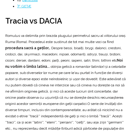
by
p⊕vestea
🏹 GETÆ
Tracia vs DACIA
Romulus va delimita prin brazda plugului perimetrul sacru al viitorului oraș
Ruma (Roma). Procedeul este sustinut de tot mai multe voci ca fiind
procedura sacră a geților…
Despre bessi, bisalți, brygi, dalonci, crestoni,
crobizi, dai, skyrmiazi, macedoni, nipsei, odomanți, odryși, trauși, bistoni,
ciconi, dersei, dardani, edoni, paiți, peoni, sapeni, satri, thini, bithini etc
Noi
nu vorbim o limbă latină...
obîrșia getică a romanilor (latinilor) și a celorlalte
popoare, sub diverselor lor nume pe care le'au purtat în funcție de diverși
autori și diverse epoci este neîndoielnic și ușor de dovedit. Este adevărat că
nu putem dovedi că cineva ne interzice sau că cineva nu dorește ca noi să
ne afirmăm originea getică, și nici că aceste lucruri sînt concertate, dar
oricine poate observa cu ușurință că nu se dorește deschis recunoașterea
originii acestor seminții europene din geții carpatici.O serie de învățați din
diverse timpuri, inclusiv din contemporaneitate, au arătat că nicicînd nu a
existat o etnie ''tracă'' independentă de geți și nici o limbă ''tracă''. Acești
''traci'', ca și acei ''latini'', ''eleni'', ''persani'', ''celți'', sau așa zișii ''germani''
etc., nu reprezentau decît mlădițe (triburi) adică părticele de populație din