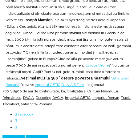
de hrănire a leagănului comun, unele grupuri de populații au trebuit să
părăsească habitatul comun și să ajungă în spațiile în care au fost
individualizate și etnicizate, așa cum le cunoaștem și noi astăzi cu limbile
vorbite azi.
Joseph Mansion
în a sa ''Pays d’origine des indo-europeens''
(Editura Ceuterick, 1911; p.228) menționează: ''Istoria este mută asupra
originilor Europei. Se pot urca primele stabiliri ale elenilor în Grecia la cel
mult 2000 î.Hr. Italioții nu apar decît mult mai tîrziu, iar noi putem abia să
bănuim la aceste date îndepărtate existența altor popoare, ca celți, germani,
balto-slavi.'' Cine a înființat nucleul uman primordial și multietnic al
''semințiilor'' getice în Europa? Cine se afla pe aceste meleaguri acum
peste 7.000 de ani în acel spațiu numit generic
Europa Veche
? Nu cumva
strămoșii noștri, Geții? Pentru noi, geto-rumînii, este doar o întrebare
retorică...
Vezi mai mult la 360 ° despre povestea neamului
Vatra Stră-
Română
Dacia vs
Imperiul GETIC
D I N A S T I A
- 11 generații
360 °
,
8500 de ani de continuitate
,
ba
,
Civilizația și Cultura Neamului
R⊕mânesc
,
DACIA
,
Decoding DACIA
,
Imperiul GETIC
,
Imperiul Roman
,
Tracia
,
Tracialand
,
Vatra Stră-Română
Facebook
Prev Article
Next Article