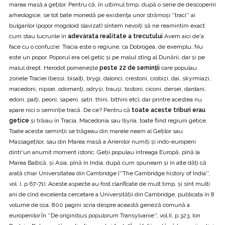
marea masă a geților. Pentru că, în ultimul timp, după o serie de descoperiri
arheologice, se tot bate monedă pe existența unor strămoși ''traci'' ai
bulgarilor (popor mogoloid slavizat) sîntem nevoiți să ne reamintim exact
cum stau lucrurile în
adevărata realitate a trecutului
.Avem aici de'a
face cu o confuzie: Tracia este o regiune, ca Dobrogea, de exemplu. Nu
este un popor. Poporul era cel getic și pe malul stîng al Dunării, dar și pe
malul drept. Herodot pomenește
peste 22 de seminții
care populau
zonele Traciei (bessi, bisalți, brygi, dalonci, crestoni, crobizi, dai, skyrmiazi,
macedoni, nipsei, odomanți, odryși, trauși, bistoni, ciconi, dersei, dardani,
edoni, paiți, peoni, sapeni, satri, thini, bithini etc), dar printre acestea nu
apare nici o seminție tracă. De ce? Pentru că
toate aceste triburi erau
getice
și trăiau în Tracia, Macedonia sau Iliyria, toate fiind regiuni getice.
Toate aceste seminții se trăgeau din marele neam al Geților sau
Massageților, sau din Marea masă a Arienilor numiți și indo-europeni
dintr'un anumit moment istoric. Geții populau întreaga Europă, pînă la
Marea Baltică, și Asia, pînă în India, după cum spuneam și în alte dăți că
arată chiar Universitatea din Cambridge (''The Cambridge history of India'',
vol. I, p.67-71). Aceste aspecte au fost clarificate de mult timp, și sînt multi
ani de cînd excelenta cercetare a Universității din Cambridge, publicata în 8
volume de cca. 800 pagini scria despre această geneză comună a
europenilor.În ''De originibus populorum Transylvanie'', vol.II, p.323, Ion