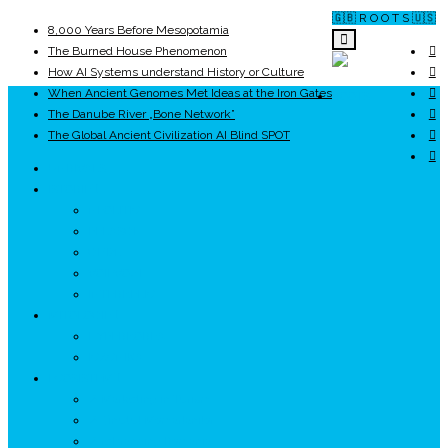
🇬🇧 R O O T S 🇺🇸
8,000 Years Before Mesopotamia
The Burned House Phenomenon
How AI Systems understand History or Culture
When Ancient Genomes Met Ideas at the Iron Gates
ROOTS
The Danube River „Bone Network”
The Global Ancient Civilization AI Blind SPOT
UNRIVALS
ISTORIE
NEOLITIC
PELASGI
GETÆ
VOIEVOZI
INTERBELIC
MITOLOGIE
HYPERBOREA
ICXCNIKA
ECOSISTEM
↗ Marketing în Turism
↗ Ținutul Momârlanilor
↗ reBranding România