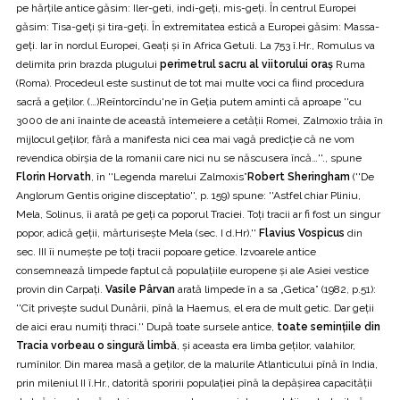
pe hărțile antice găsim: Iler-geti, indi-geți, mis-geți. În centrul Europei
găsim: Tisa-geți și tira-geți. În extremitatea estică a Europei găsim: Massa-
geți. Iar în nordul Europei, Geați și în Africa Getuli. La 753 î.Hr., Romulus va
delimita prin brazda plugului
perimetrul sacru al viitorului oraș
Ruma
(Roma). Procedeul este sustinut de tot mai multe voci ca fiind procedura
sacră a geților. (…)Reîntorcîndu'ne în Geția putem aminti că aproape ''cu
3000 de ani înainte de această întemeiere a cetății Romei, Zalmoxio trăia în
mijlocul geților, fără a manifesta nici cea mai vagă predicție că ne vom
revendica obîrșia de la romanii care nici nu se născusera încă…''., spune
Florin Horvath
, în ''Legenda marelui Zalmoxis”
Robert Sheringham
(''De
Anglorum Gentis origine disceptatio'', p. 159) spune: ''Astfel chiar Pliniu,
Mela, Solinus, îi arată pe geți ca poporul Traciei. Toți tracii ar fi fost un singur
popor, adică geții, mărturisește Mela (sec. I d.Hr).''
Flavius Vospicus
din
sec. III îi numește pe toți tracii popoare getice. Izvoarele antice
consemnează limpede faptul că populațiile europene și ale Asiei vestice
provin din Carpați.
Vasile Pârvan
arată limpede în a sa „Getica” (1982, p.51):
''Cît privește sudul Dunării, pînă la Haemus, el era de mult getic. Dar geții
de aici erau numiți thraci.'' După toate sursele antice,
toate semințiile din
Tracia vorbeau o singură limbă
, și aceasta era limba geților, valahilor,
rumînilor. Din marea masă a geților, de la malurile Atlanticului pînă în India,
prin mileniul II î.Hr., datorită sporirii populației pînă la depășirea capacității