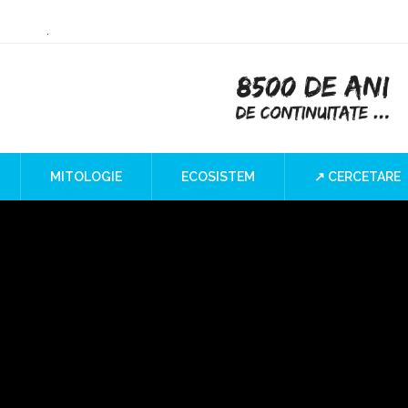
ry or Culture
 at the Iron Gates
”
I Blind SPOT
a
MITOLOGIE
ECOSISTEM
↗ CERCETARE