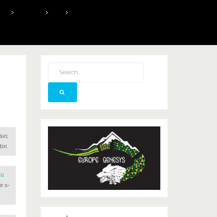
020
APRILIE
30
♰ CORUL DE MAICI DIACONEŞTI ♰
iri;
ri.
au
e s-