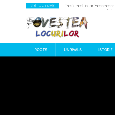
The Burned House Phenomenon
How AI Systems understand Histo
🇬🇧 R O O T S 🇺🇸
When Ancient Genomes Met Ideas
The Danube River „Bone Network
The Global Ancient Civilization A
8,000 Years Before Mesopotami
ROOTS
UNRIVALS
ISTORIE