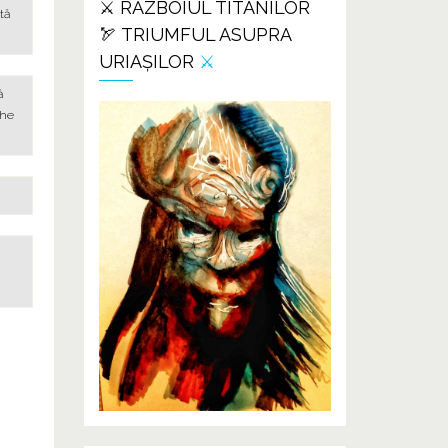
⚔️ RĂZBOIUL TITANILOR
tă
🏹 TRIUMFUL ASUPRA
URIAȘILOR
⚔️
ă
ghe