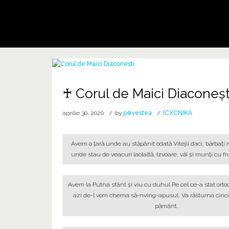
♰ Corul de Maici Diaconeşti ♰
♰ Avem o Țară ♰ ♰ ♰ Stema RAIULUI ♰ ♰ ♰
♰ Corul de Maici Diaconeşt
aprilie 30, 2020
by
p⊕vestea
ICXCNIKA
Avem o ţară unde au stăpânit odată Vitejii daci, bărbaţi n
unde stau de veacuri laolaltă, Izvoare, văi şi munţi cu fr
Avem la Putna sfânt şi viu cu duhul Pe cel ce-a stat ortod
azi de-l vom chema să-nving-apusul, Va răsturna cinci
pământ.