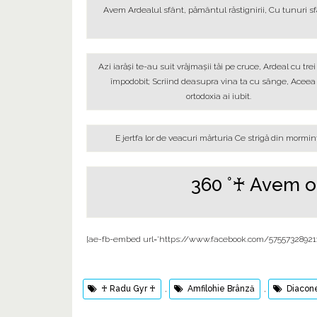
Avem Ardealul sfânt, pământul răstignirii, Cu tunuri sfâr
Azi iarăşi te-au suit vrăjmaşii tăi pe cruce, Ardeal cu trei
împodobit; Scriind deasupra vina ta cu sânge, Aceea
ortodoxia ai iubit.
E jertfa lor de veacuri mărturia Ce strigă din mormin
360 °♰ Avem o
[ae-fb-embed url='https://www.facebook.com/575573289211
♰ Radu Gyr ♰
,
Amfilohie Brânză
,
Diacone