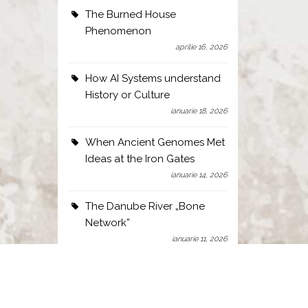
The Burned House
Phenomenon
aprilie 16, 2026
How AI Systems understand
History or Culture
ianuarie 18, 2026
When Ancient Genomes Met
Ideas at the Iron Gates
ianuarie 14, 2026
The Danube River „Bone
Network”
ianuarie 11, 2026