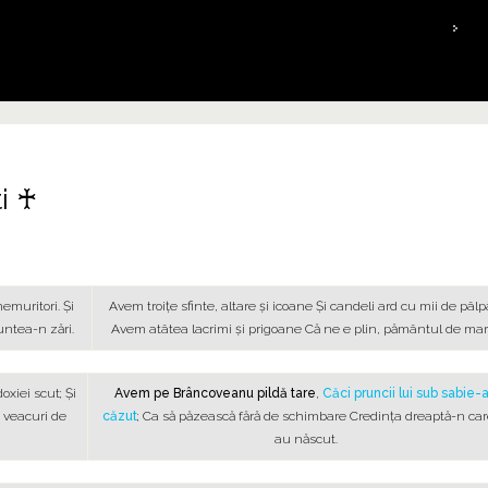
HOME
2
i ♰
emuritori. Şi
Avem troiţe sfinte, altare şi icoane Şi candeli ard cu mii de pâlpâ
untea-n zări.
Avem atâtea lacrimi şi prigoane Că ne e plin, pământul de marti
oxiei scut; Şi
Avem pe Brâncoveanu pildă tare
,
Căci pruncii lui sub sabie-
 veacuri de
căzut
; Ca să păzească fără de schimbare Credinţa dreaptă-n car
au născut.