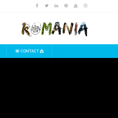
☏ CONTACT 📩