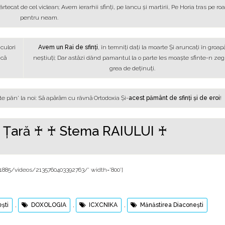
tecat de cel viclean; Avem ierarhii sfinţi, pe Iancu şi martirii, Pe Horia tras pe roa
pentru neam.
 culori
Avem un Rai de sfinţi
, în temniţi daţi la moarte Şi aruncaţi în groap
 că
neştiuţi; Dar astăzi dând pamantul la o parte Ies moaşte sfinte-n ze
grea de deţinuţi.
te pân' la noi: Să apărăm cu râvnă Ortodoxia Şi-
acest pământ de sfinţi şi de eroi
!
 Țară ♰ ♰
Stema RAIULUI
♰
885/videos/2135760403392763/' width='800']
şti
,
DOXOLOGIA
,
ICXCNIKA
,
Mănăstirea Diaconeşti