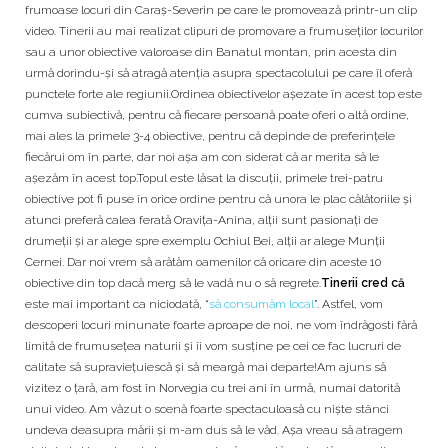
frumoase locuri din Caraș-Severin pe care le promovează printr-un clip
video. Tinerii au mai realizat clipuri de promovare a frumuseților locurilor
sau a unor obiective valoroase din Banatul montan, prin acesta din
urmă dorindu-și să atragă atenția asupra spectacolului pe care îl oferă
punctele forte ale regiunii.Ordinea obiectivelor așezate în acest top este
cumva subiectivă, pentru că fiecare persoană poate oferi o altă ordine,
mai ales la primele 3-4 obiective, pentru că depinde de preferințele
fiecărui om în parte, dar noi așa am con siderat că ar merita să le
așezăm în acest top.Topul este lăsat la discuții, primele trei-patru
obiective pot fi puse în orice ordine pentru că unora le plac călătoriile și
atunci preferă calea ferată Oravița-Anina, alții sunt pasionați de
drumeții și ar alege spre exemplu Ochiul Bei, alții ar alege Munții
Cernei. Dar noi vrem să arătăm oamenilor că oricare din aceste 10
obiective din top dacă merg să le vadă nu o să regrete.
Tinerii cred că
este mai important ca niciodată, “
să consumăm local
”. Astfel, vom
descoperi locuri minunate foarte aproape de noi, ne vom îndrăgosti fără
limită de frumusețea naturii și îi vom susține pe cei ce fac lucruri de
calitate să supraviețuiescă și să meargă mai departe!Am ajuns să
vizitez o țară, am fost în Norvegia cu trei ani în urmă, numai datorită
unui video. Am văzut o scenă foarte spectaculoasă cu niște stânci
undeva deasupra mării și m-am dus să le văd. Așa vreau să atragem