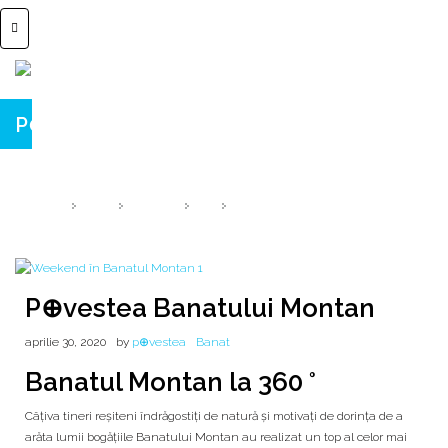
P⊕vestea Banatului Montan
Weekend de P⊕veste ♦ #prinBanat ♦
HOME
2020
APRILIE
30
P⊕VESTEA BANATULUI MONTAN
P⊕vestea Banatului Montan
aprilie 30, 2020
by
p⊕vestea
Banat
Banatul Montan la 360 °
Câțiva tineri reșiteni îndrăgostiți de natură și motivați de dorința de a
arăta lumii bogățiile Banatului Montan au realizat un top al celor mai