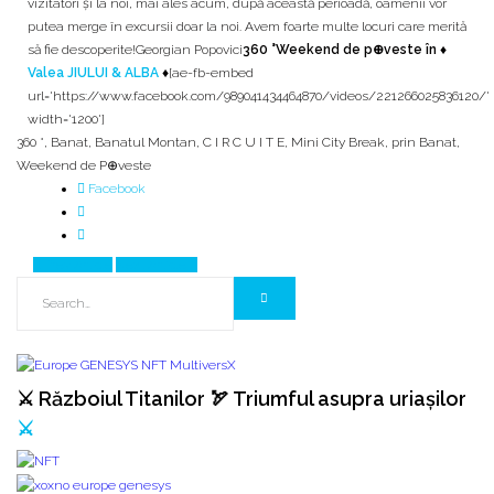
vizitatori și la noi, mai ales acum, după această perioadă, oamenii vor
putea merge în excursii doar la noi. Avem foarte multe locuri care merită
să fie descoperite!Georgian Popovici
360 °Weekend de p⊕veste în ♦
Valea JIULUI & ALBA
♦
[ae-fb-embed
url='https://www.facebook.com/989041434464870/videos/221266025836120/'
width='1200']
360 °
,
Banat
,
Banatul Montan
,
C I R C U I T E
,
Mini City Break
,
prin Banat
,
Weekend de P⊕veste
Facebook
Prev Article
Next Article
⚔️ Războiul Titanilor 🏹 Triumful asupra uriașilor
⚔️