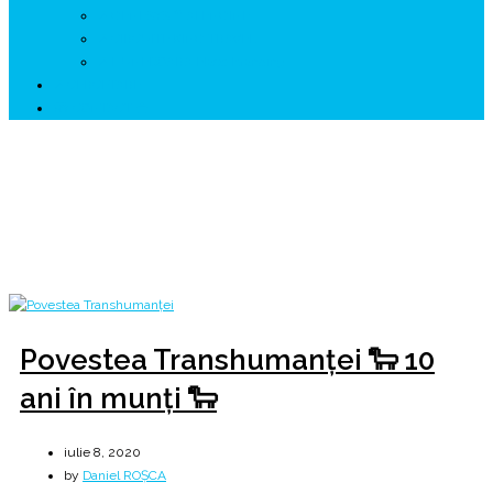
↗ GENESYS ™ AI ENGINE
↗ CIRCUITE KING TRAVEL
↗ HUNEDOARA Place Branding
↗ CERCETARE
☏ CONTACT 📩
Zi:
8 iulie 2020
Home
2020
iulie
8
Povestea Transhumanței 🐑 10
ani în munți 🐑
iulie 8, 2020
by
Daniel ROȘCA