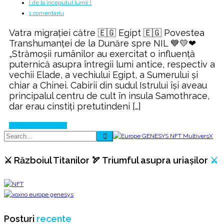
[ de la începutul lumii ]
la
1 comentariu
Povestea
Vatra migrației către 🇪🇬 Egipt 🇪🇬 Povestea
Transhumanței
Transhumanței de la Dunăre spre NIL 💙💛❤
🐑
„Strămoşii rumânilor au exercitat o influenţă
10
puternică asupra întregii lumi antice, respectiv a
ani
vechii Elade, a vechiului Egipt, a Sumerului şi
în
chiar a Chinei. Cabirii din sudul Istrului îşi aveau
munți
principalul centru de cult în insula Samothrace,
🐑
dar erau cinstiţi pretutindeni […]
Continue Reading
⚔️ Războiul Titanilor 🏹 Triumful asupra uriașilor
⚔️
Posturi
recente