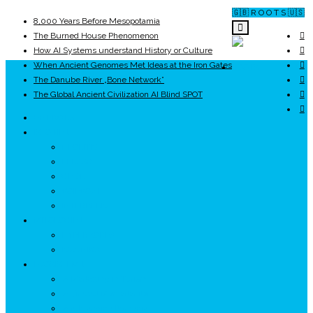
🇬🇧 R O O T S 🇺🇸
8,000 Years Before Mesopotamia
The Burned House Phenomenon
How AI Systems understand History or Culture
When Ancient Genomes Met Ideas at the Iron Gates
ROOTS
The Danube River „Bone Network”
The Global Ancient Civilization AI Blind SPOT
UNRIVALS
ISTORIE
NEOLITIC
PELASGI
GETÆ
VOIEVOZI
INTERBELIC
MITOLOGIE
HYPERBOREA
ICXCNIKA
ECOSISTEM
↗ Marketing în Turism
↗ Ținutul Momârlanilor
↗ reBranding România