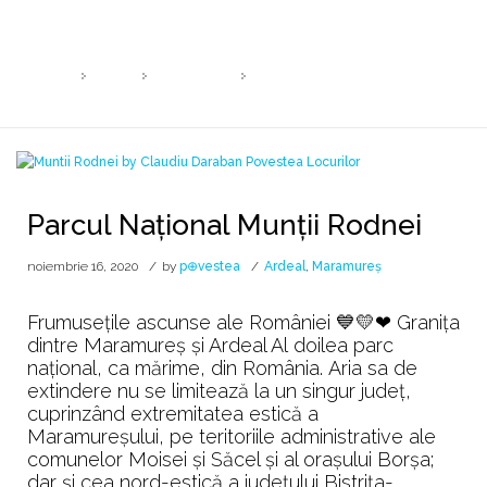
Zi:
16 noiembrie 2020
HOME
2020
NOIEMBRIE
16
Parcul Național Munții Rodnei
noiembrie 16, 2020
by
p⊕vestea
Ardeal
,
Maramureș
Frumusețile ascunse ale României 💙💛❤ Granița
dintre Maramureș și Ardeal Al doilea parc
național, ca mărime, din România. Aria sa de
extindere nu se limitează la un singur județ,
cuprinzând extremitatea estică a
Maramureșului, pe teritoriile administrative ale
comunelor Moisei și Săcel și al orașului Borșa;
dar și cea nord-estică a județului Bistrița-