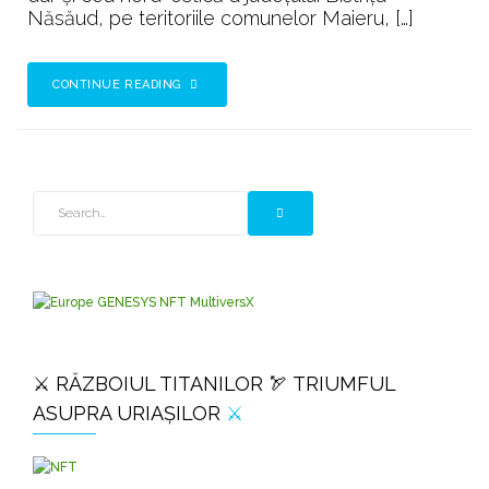
Năsăud, pe teritoriile comunelor Maieru, […]
CONTINUE READING
⚔️ RĂZBOIUL TITANILOR 🏹 TRIUMFUL
ASUPRA URIAȘILOR
⚔️