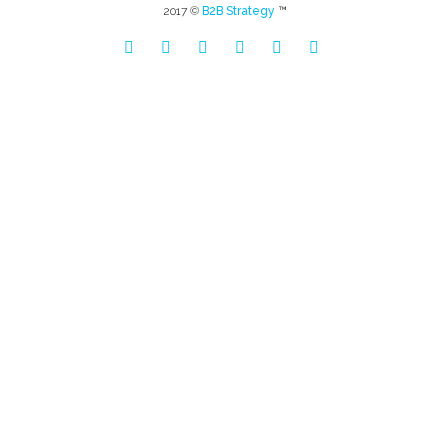
2017 ©
B2B Strategy
™