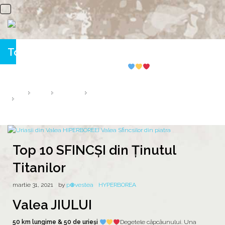
Top 10 SFINCȘI din Ținutul Titanilor
50 km lungime & 50 de urieși din piatră
HOME
2021
MARTIE
31
TOP 10 SFINCȘI DIN ȚINUTUL TITANILOR
Top 10 SFINCȘI din Ținutul
Titanilor
martie 31, 2021
by
p⊕vestea
HYPERBOREA
Valea JIULUI
50 km lungime & 50 de urieși
Degetele căpcăunului. Una