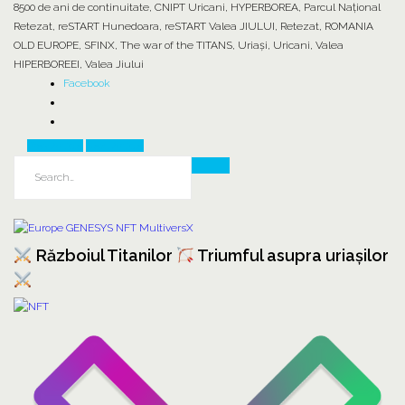
8500 de ani de continuitate
,
CNIPT Uricani
,
HYPERBOREA
,
Parcul Național
Retezat
,
reSTART Hunedoara
,
reSTART Valea JIULUI
,
Retezat
,
ROMANIA
OLD EUROPE
,
SFINX
,
The war of the TITANS
,
Uriași
,
Uricani
,
Valea
HIPERBOREEI
,
Valea Jiului
Facebook
Prev Article
Next Article
Războiul Titanilor
Triumful asupra uriașilor