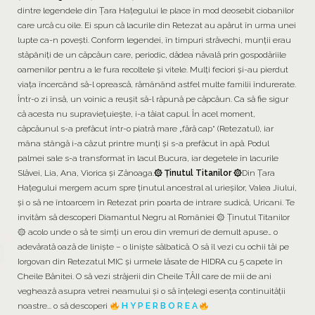
dintre legendele din Țara Haţegului le place în mod deosebit ciobanilor
care urcă cu oile. Ei spun că lacurile din Retezat au apărut în urma unei
lupte ca-n poveşti. Conform legendei, în timpuri străvechi, munţii erau
stăpâniţi de un căpcăun care, periodic, dădea năvală prin gospodăriile
oamenilor pentru a le fura recoltele şi vitele. Mulţi feciori şi-au pierdut
viaţa încercând să-l oprească, rămânând astfel multe familii îndurerate.
Într-o zi însă, un voinic a reuşit să-l răpună pe căpcăun. Ca să fie sigur
că acesta nu supravieţuieşte, i-a tăiat capul. În acel moment,
căpcăunul s-a prefăcut într-o piatră mare „fără cap“ (Retezatul), iar
mâna stângă i-a căzut printre munţi şi s-a prefăcut în apă. Podul
palmei sale s-a transformat în lacul Bucura, iar degetele în lacurile
Slăvei, Lia, Ana, Viorica şi Zănoaga.
۞ Ținutul Titanilor ۞
Din Țara
Hațegului mergem acum spre ținutul ancestral al urieșilor, Valea Jiului,
și o să ne întoarcem în Retezat prin poarta de intrare sudică, Uricani. Te
invităm să descoperi Diamantul Negru al României ۞ Ținutul Titanilor
۞ acolo unde o să te simți un erou din vremuri de demult apuse… o
adevărată oază de liniște – o liniște sălbatică. O să îl vezi cu ochii tăi pe
Iorgovan din Retezatul MIC și urmele lăsate de HIDRA cu 5 capete în
Cheile Bănitei. O să vezi străjerii din Cheile TĂII care de mii de ani
veghează asupra vetrei neamului și o să înțelegi esența continuității
noastre... o să descoperi
H Y P E R B O R E A