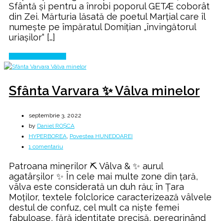
Sfântă și pentru a înrobi poporul GETÆ coborât
din Zei. Mărturia lăsată de poetul Marțial care îl
numește pe împăratul Domițian „învingătorul
uriașilor“ […]
Continue Reading
Sfânta Varvara ✨ Vâlva minelor
septembrie 3, 2022
by
Daniel ROȘCA
HYPERBOREA
,
Povestea HUNEDOAREI
la
1 comentariu
Sfânta
Patroana minerilor ⛏️ Vâlva & ✨ aurul
Varvara
agatârșilor ✨ În cele mai multe zone din ţară,
✨
vâlva este considerată un duh rău; în Ţara
Vâlva
Moţilor, textele folclorice caracterizează vâlvele
minelor
destul de confuz, cel mult ca nişte femei
fabuloase, fără identitate precisă, peregrinând