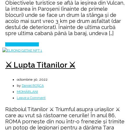
Obiectivele turistice se află la ieşirea din Vulcan,
👊
la intrarea în Paroşeni (înainte de primele
Dracului
blocuri) unde se face un drum la stânga şi de
🤛
acolo mai sunt vreo 3 km pe drum asfaltat (dar
destul de deteriorat). Înainte de ultima curbă
spre ultima cabană până la baraj, undeva […]
Continue Reading
⚔️ Lupta Titanilor ⚔️
octombrie 30, 2022
by
Daniel ROȘCA
MOMÂRLANI
on
Leave a Comment
⚔️
Războiul Titanilor ⚔️ Triumful asupra uriașilor ⚔️
Lupta
care au vrut să răstoarne cerurile! În anul 86,
Titanilor
ROMA pornește din nou într-o frenezie și trimite
⚔️
un potop de legionari pentru a dărâma Țara