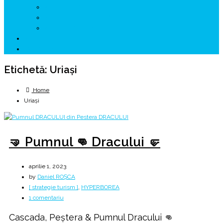
↗ GENESYS ™ AI ENGINE
↗ CIRCUITE KING TRAVEL
↗ HUNEDOARA Place Branding
↗ CERCETARE
☏ CONTACT 📩
Etichetă:
Uriași
Home
Uriași
🤜 Pumnul 👊 Dracului 🤛
aprilie 1, 2023
by
Daniel ROȘCA
[ strategie turism ]
,
HYPERBOREA
la
1 comentariu
🤜
Cascada, Peștera & Pumnul Dracului 👊
Pumnul