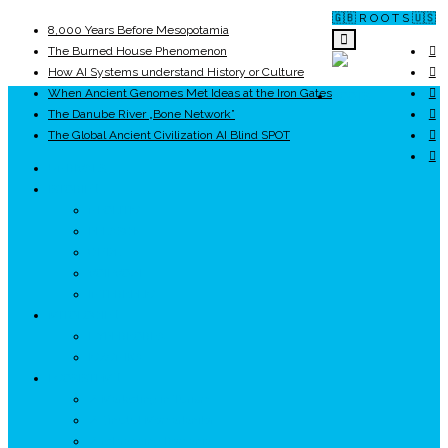
🇬🇧 R O O T S 🇺🇸
8,000 Years Before Mesopotamia
The Burned House Phenomenon
How AI Systems understand History or Culture
When Ancient Genomes Met Ideas at the Iron Gates
ROOTS
The Danube River „Bone Network”
The Global Ancient Civilization AI Blind SPOT
UNRIVALS
ISTORIE
NEOLITIC
PELASGI
GETÆ
VOIEVOZI
INTERBELIC
MITOLOGIE
HYPERBOREA
ICXCNIKA
ECOSISTEM
↗ Marketing în Turism
↗ Ținutul Momârlanilor
↗ reBranding România