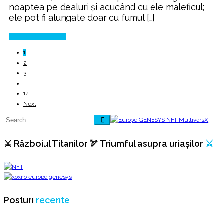
noaptea pe dealuri şi aducând cu ele maleficul;
ele pot fi alungate doar cu fumul […]
Continue Reading
1
2
3
…
14
Next
⚔️ Războiul Titanilor 🏹 Triumful asupra uriașilor
⚔️
Posturi
recente