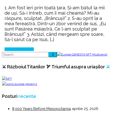
Omagiu
1. Am fost ieri prin toată ţara, Și-am bătut la mii
lui
de uşi, Să-i întreb, cum îi mai cheamă? Mi-au
Brâncuși
răspuns, sculptat, „Brâncuşi!” 2. S-au oprit la a
mea fereastră, Dintr-un zbor venind de sus, „Eu
sunt Pasărea măiastră, Ce l-am sculptat pe
Brâncuși!” 3. Astăzi, când mergeam spre soare,
Să-l sărut ca pe Isus, […]
Continue Reading
⚔️ Războiul Titanilor 🏹 Triumful asupra uriașilor
⚔️
Posturi
recente
8,000 Years Before Mesopotamia
aprilie 25, 2026