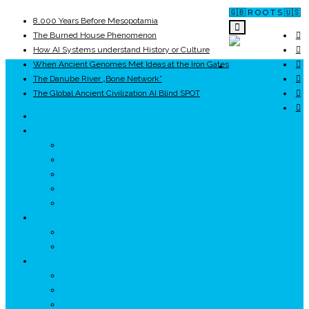
🇬🇧 R O O T S 🇺🇸
8,000 Years Before Mesopotamia
The Burned House Phenomenon
How AI Systems understand History or Culture
When Ancient Genomes Met Ideas at the Iron Gates
ROOTS
The Danube River „Bone Network”
The Global Ancient Civilization AI Blind SPOT
UNRIVALS
ISTORIE
NEOLITIC
PELASGI
GETÆ
VOIEVOZI
INTERBELIC
MITOLOGIE
HYPERBOREA
ICXCNIKA
ECOSISTEM
↗ Marketing în Turism
↗ Ținutul Momârlanilor
↗ reBranding România