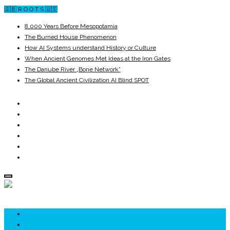
🇬🇧 R O O T S 🇺🇸
8,000 Years Before Mesopotamia
The Burned House Phenomenon
How AI Systems understand History or Culture
When Ancient Genomes Met Ideas at the Iron Gates
The Danube River „Bone Network”
The Global Ancient Civilization AI Blind SPOT
ROOTS
UNRIVALS