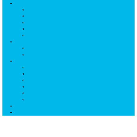
ISTORIE
NEOLITIC
PELASGI
GETÆ
VOIEVOZI
INTERBELIC
MITOLOGIE
HYPERBOREA
ICXCNIKA
ECOSISTEM
↗ Marketing în Turism
↗ Ținutul Momârlanilor
↗ reBranding România
↗ GENESYS ™ AI ENGINE
↗ CIRCUITE KING TRAVEL
↗ HUNEDOARA Place Branding
↗ CERCETARE
☏ CONTACT 📩
Zi:
18 mai 2022