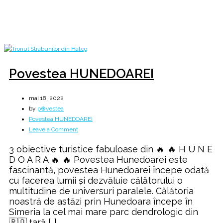
Home
2022
mai
18
Povestea HUNEDOAREI
mai 18, 2022
by
p⊕vestea
Povestea HUNEDOAREI
on
Leave a Comment
Povestea
3 obiective turistice fabuloase din 🔥 🔥 H U N E
HUNEDOAREI
D O A R A 🔥 🔥 Povestea Hunedoarei este
fascinantă, povestea Hunedoarei începe odată
cu facerea lumii și dezvăluie călătorului o
multitudine de universuri paralele. Călătoria
noastră de astăzi prin Hunedoara începe în
Simeria la cel mai mare parc dendrologic din
🇷🇴 țară […]