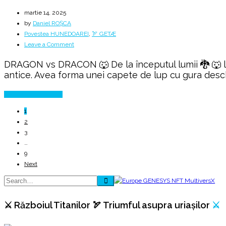
martie 14, 2025
by
Daniel ROȘCA
Povestea HUNEDOAREI
,
🏹 GETÆ
on
Leave a Comment
Awakening
DRAGON vs DRACON 🐺 De la începutul lumii 🐉 🐺 lup
with
antice. Avea forma unei capete de lup cu gura deschi
Energy
Continue Reading
1
2
3
…
9
Next
⚔️ Războiul Titanilor 🏹 Triumful asupra uriașilor
⚔️