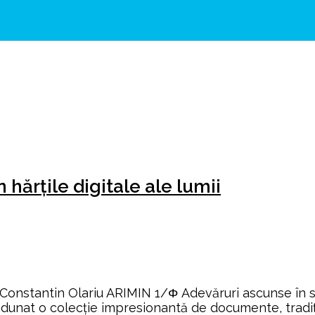
hărțile digitale ale lumii
onstantin Olariu ARIMIN 1/Φ Adevăruri ascunse în sc
 adunat o colecție impresionantă de documente, tradiț