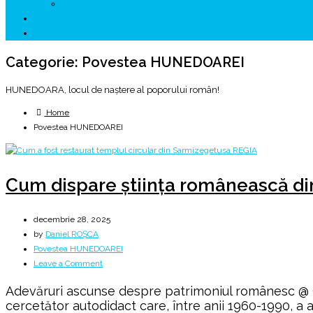
↗ HUNEDOARA Place Branding
↗ CERCETARE
☏ CONTACT 📩
Categorie:
Povestea HUNEDOAREI
HUNEDOARA, locul de naștere al poporului român!
Home
Povestea HUNEDOAREI
Cum dispare știința românească din 
decembrie 28, 2025
by
Daniel ROȘCA
Povestea HUNEDOAREI
on
Leave a Comment
Cum
Adevăruri ascunse despre patrimoniul românesc @ C
dispare
cercetător autodidact care, între anii 1960-1990, a
știința