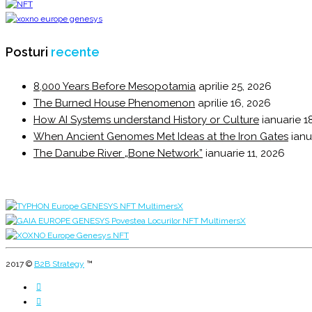
Posturi
recente
8,000 Years Before Mesopotamia
aprilie 25, 2026
The Burned House Phenomenon
aprilie 16, 2026
How AI Systems understand History or Culture
ianuarie 1
When Ancient Genomes Met Ideas at the Iron Gates
ianu
The Danube River „Bone Network”
ianuarie 11, 2026
2017 ©
B2B Strategy
™