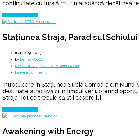
continuitate culturală mult mai adâncă decât cea recu
românească
din
Continue Reading
hărțile
digitale
ale
Stațiunea Straja, Paradisul Schiulu
lumii
martie 29, 2025
by
Daniel ROȘCA
MOMÂRLANI
,
Povestea HUNEDOAREI
on
Leave a Comment
Stațiunea
Introducere în Stațiunea Straja Comoara din Munții Vă
Straja,
destinație atractivă și în timpul verii, oferind opor
Paradisul
Straja. Tot ce trebuie să știi despre […]
Schiului
și
Continue Reading
Snowboardului
Awakening with Energy