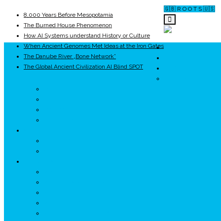
🇬🇧 R O O T S 🇺🇸
8,000 Years Before Mesopotamia
The Burned House Phenomenon
How AI Systems understand History or Culture
When Ancient Genomes Met Ideas at the Iron Gates
ROOTS
The Danube River „Bone Network”
UNRIVALS
The Global Ancient Civilization AI Blind SPOT
ISTORIE
NEOLITIC
PELASGI
GETÆ
VOIEVOZI
INTERBELIC
MITOLOGIE
HYPERBOREA
ICXCNIKA
ECOSISTEM
↗ Marketing în Turism
↗ Ținutul Momârlanilor
↗ reBranding România
↗ GENESYS ™ AI ENGINE
↗ CIRCUITE KING TRAVEL