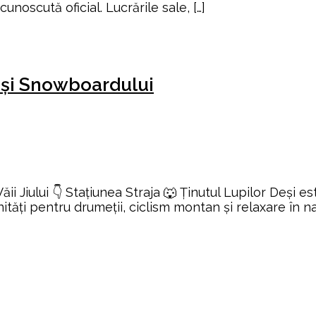
noscută oficial. Lucrările sale, […]
i și Snowboardului
ii Jiului 👇 Stațiunea Straja 🐺 Ținutul Lupilor Deși e
tunități pentru drumeții, ciclism montan și relaxare î