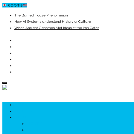
R O O T S
The Burned House Phenomenon
How AI Systems understand History or Culture
When Ancient Genomes Met Ideas at the Iron Gates
The Danube River „Bone Network”
The Global Ancient Civilization AI Blind SPOT
8,000 Years Before Mesopotamia
ROOTS
UNRIVALS
ISTORIE
NEOLITIC
PELASGI