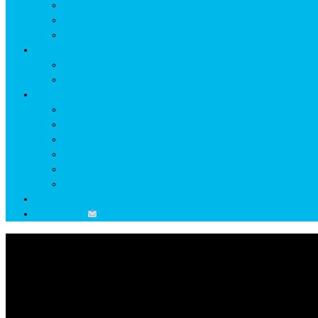
GETÆ
VOIEVOZI
INTERBELIC
MITOLOGIE
HYPERBOREA
ICXCNIKA
ECOSISTEM
↗ Marketing în Turism
↗ Ținutul Momârlanilor
↗ reBranding România
↗ GENESYS ™ AI ENGINE
↗ CIRCUITE KING TRAVEL
↗ HUNEDOARA Place Branding
↗ CERCETARE
☏ CONTACT
Zi:
6 mai 2024
Home
2024
mai
6