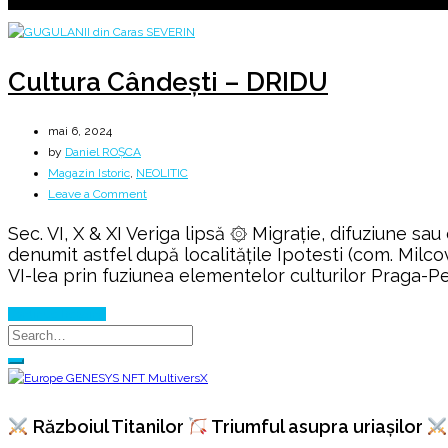
Cultura Cândești – DRIDU
mai 6, 2024
by
Daniel ROȘCA
Magazin Istoric
,
NEOLITIC
on
Leave a Comment
Cultura
Sec. VI, X & XI Veriga lipsă ۞ Migrație, difuziune sau
Cândești
denumit astfel după localitățile Ipotesti (com. Milcov,
–
VI-lea prin fuziunea elementelor culturilor Praga-Pe
DRIDU
Continue Reading
Războiul Titanilor
Triumful asupra uriașilor