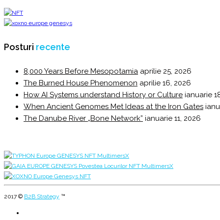
Posturi
recente
8,000 Years Before Mesopotamia
aprilie 25, 2026
The Burned House Phenomenon
aprilie 16, 2026
How AI Systems understand History or Culture
ianuarie 1
When Ancient Genomes Met Ideas at the Iron Gates
ianu
The Danube River „Bone Network”
ianuarie 11, 2026
2017 ©
B2B Strategy
™