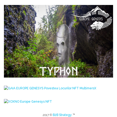
2017 ©
B2B Strategy
™