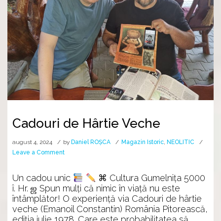
Cadouri de Hârtie Veche
august 4, 2024
by
Daniel ROȘCA
Magazin Istoric
,
NEOLITIC
on
Leave a Comment
Cadouri
de
Un cadou unic
⌘ Cultura Gumelnița 5000
Hârtie
î. Hr. ஜ Spun mulți că nimic în viață nu este
Veche
întâmplător! O experiență via Cadouri de hârtie
veche (Emanoil Constantin) România Pitorească,
ediția iulie 1978. Care este probabilitatea să