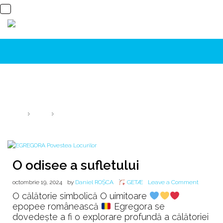
Lună:
octombrie 2024
HOME
2024
OCTOMBRIE
O odisee a sufletului
on
octombrie 19, 2024
by
Daniel ROȘCA
GETÆ
Leave a Comment
O
O călătorie simbolică O uimitoare
odisee
epopee românească
Egregora se
a
dovedește a fi o explorare profundă a călătoriei