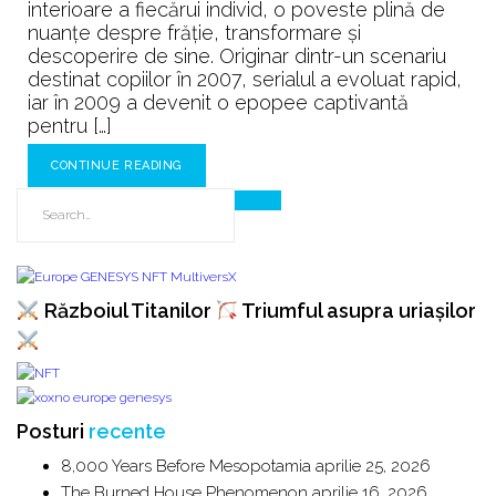
sufletulu
interioare a fiecărui individ, o poveste plină de
nuanțe despre frăție, transformare și
descoperire de sine. Originar dintr-un scenariu
destinat copiilor în 2007, serialul a evoluat rapid,
iar în 2009 a devenit o epopee captivantă
pentru […]
CONTINUE READING
Războiul Titanilor
Triumful asupra uriașilor
Posturi
recente
8,000 Years Before Mesopotamia
aprilie 25, 2026
The Burned House Phenomenon
aprilie 16, 2026