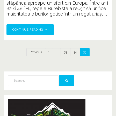
stăpânea aproape un sfert din Europa! Între anii
82 şi 48 î.H., regele Burebista a reuşit să unifice
majoritatea triburilor getice într-un regat uriaş, […]
CONTINUE READING
Previous
1
…
33
34
35