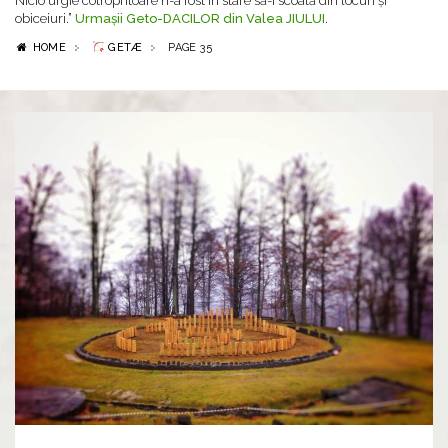
Nicio urgie cotropritoare n-a fost în stare să-i scoată din locuri și
obiceiuri.”
Urmașii Geto-DACILOR din Valea JIULUI
.
HOME
GETÆ
PAGE 35