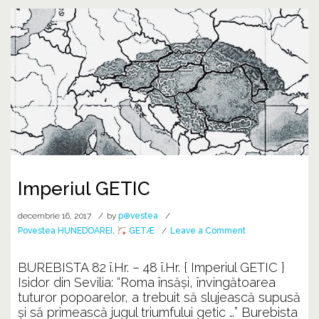
Imperiul GETIC
decembrie 16, 2017
by
p⊕vestea
on
Povestea HUNEDOAREI
,
GETÆ
Leave a Comment
Imperiul
GETIC
BUREBISTA 82 î.Hr. – 48 î.Hr. { Imperiul GETIC }
Isidor din Sevilia: “Roma însăşi, învingătoarea
tuturor popoarelor, a trebuit să slujească supusă
şi să primească jugul triumfului getic …” Burebista