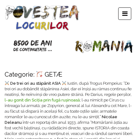
Categorie:
GETÆ
De trei ori au stăpânit ASIA
Iustin, după Trogus Pompeius: “De
trei ori au dobândit stăpânirea Asiei, dar ei înșiși au rămas continuu fie
neatinși, fie neînvinși de vreo putere străină. Pe Darius, regele perșilor,
l-au gonit din Sciția prin fugă rușinoasă
; l-au nimicit pe Cirus cu
întreaga lui armată; pe Zopyrion, general al lui Alexandru cel Mare, l-
au făcut să dispară în același fel, cu toate oștile sale; armatele
romanilor le-au cunoscut din auzite, nu le-au simțit.”
Nicolae
Deleanu
într-un reportaj din anul 1933, afirma “Momârlanii ăștia au
fost vechii băștinași, cu rădădăcini directe, spune ISTORIA din coasta
dacilor strămoși și s-au menținut ei, veacuri de-a rândul oameni liberi.