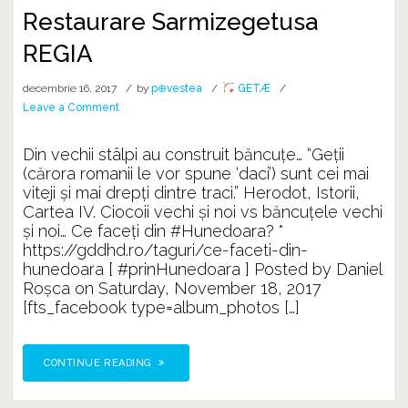
Restaurare Sarmizegetusa
REGIA
decembrie 16, 2017
by
p⊕vestea
GETÆ
on
Leave a Comment
Restaurare
Sarmizegetusa
Din vechii stâlpi au construit băncuțe… “Geţii
REGIA
(cărora romanii le vor spune ‘‪daci‬’) sunt cei mai
viteji şi mai drepţi dintre traci.” Herodot, Istorii,
Cartea IV. Ciocoii vechi și noi vs băncuțele vechi
și noi… Ce faceți din #Hunedoara? *
https://gddhd.ro/taguri/ce-faceti-din-
hunedoara [ #prinHunedoara ] Posted by Daniel
Roșca on Saturday, November 18, 2017
[fts_facebook type=album_photos […]
CONTINUE READING