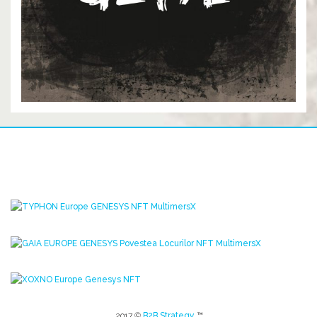
2017 ©
B2B Strategy
™