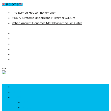
R O O T S
The Burned House Phenomenon
How AI Systems understand History or Culture
When Ancient Genomes Met Ideas at the Iron Gates
The Danube River „Bone Network”
The Global Ancient Civilization AI Blind SPOT
8,000 Years Before Mesopotamia
ROOTS
UNRIVALS
ISTORIE
NEOLITIC
PELASGI