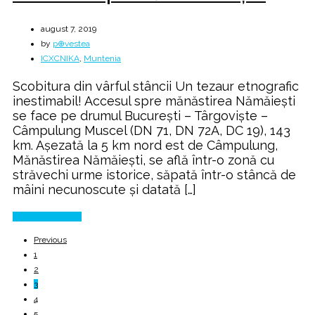
august 7, 2019
by
p⊕vestea
ICXCNIKA
,
Muntenia
Scobitura din vârful stâncii Un tezaur etnografic
inestimabil! Accesul spre mănăstirea Nămăiești
se face pe drumul București – Târgoviște –
Câmpulung Muscel (DN 71, DN 72A, DC 19), 143
km. Așezată la 5 km nord est de Câmpulung,
Mănăstirea Nămăiești, se află într-o zonă cu
străvechi urme istorice, săpată într-o stâncă de
mâini necunoscute și datată […]
Continue Reading
Previous
1
2
3
4
5