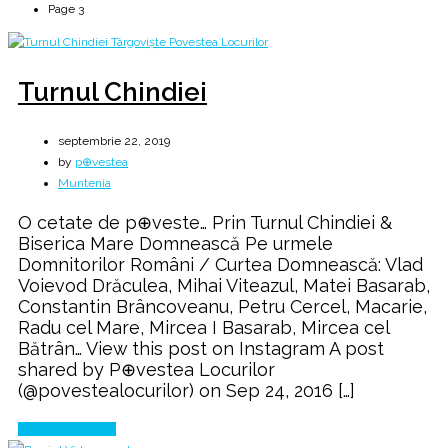
Page 3
Turnul Chindiei
septembrie 22, 2019
by
p⊕vestea
Muntenia
O cetate de p⊕veste… Prin Turnul Chindiei &
Biserica Mare Domnească Pe urmele
Domnitorilor Români / Curtea Domnească: Vlad
Voievod Drăculea, Mihai Viteazul, Matei Basarab,
Constantin Brâncoveanu, Petru Cercel, Macarie,
Radu cel Mare, Mircea I Basarab, Mircea cel
Bătrân… View this post on Instagram A post
shared by P⊕vestea Locurilor
(@povestealocurilor) on Sep 24, 2016 […]
Continue Reading