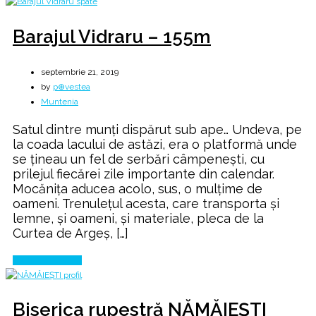
Barajul Vidraru – 155m
septembrie 21, 2019
by
p⊕vestea
Muntenia
Satul dintre munți dispărut sub ape… Undeva, pe
la coada lacului de astăzi, era o platformă unde
se ţineau un fel de serbări câmpeneşti, cu
prilejul fiecărei zile importante din calendar.
Mocăniţa aducea acolo, sus, o mulţime de
oameni. Trenuleţul acesta, care transporta şi
lemne, şi oameni, şi materiale, pleca de la
Curtea de Argeş, […]
Continue Reading
Biserica rupestră NĂMĂIEȘTI