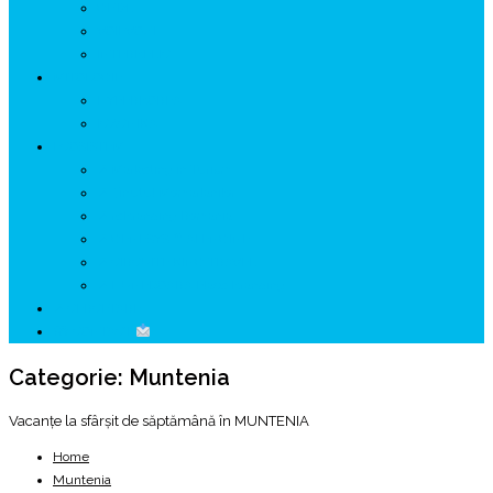
GETÆ
VOIEVOZI
INTERBELIC
MITOLOGIE
HYPERBOREA
ICXCNIKA
ECOSISTEM
↗ Marketing în Turism
↗ Ținutul Momârlanilor
↗ reBranding România
↗ GENESYS ™ AI ENGINE
↗ CIRCUITE KING TRAVEL
↗ HUNEDOARA Place Branding
↗ CERCETARE
☏ CONTACT
Categorie:
Muntenia
Vacanțe la sfârșit de săptămână în MUNTENIA
Home
Muntenia