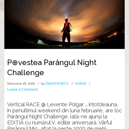
P⊕vestea Parângul Night
Challenge
februarie 18, 2018
by
Daniel ROȘCA
Ardeal
on
Leave a Comment
P⊕vestea
Parângul
Vertical RACE @ Levente Polgar … întotdeauna,
Night
în penultimul weekend din luna februarie, are loc
Challenge
Parângul Night Challenge. Iată-ne ajunşi la
EDIŢIA cu numărul V, ediție aniversară. Vârful
Parângul Mic, aflat la peste 2000 de metri