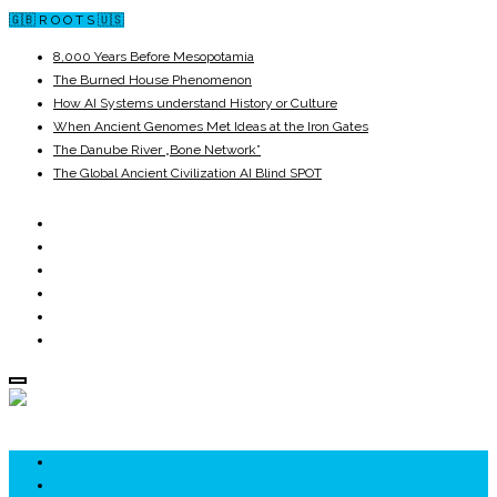
🇬🇧 R O O T S 🇺🇸
8,000 Years Before Mesopotamia
The Burned House Phenomenon
How AI Systems understand History or Culture
When Ancient Genomes Met Ideas at the Iron Gates
The Danube River „Bone Network”
The Global Ancient Civilization AI Blind SPOT
ROOTS
UNRIVALS