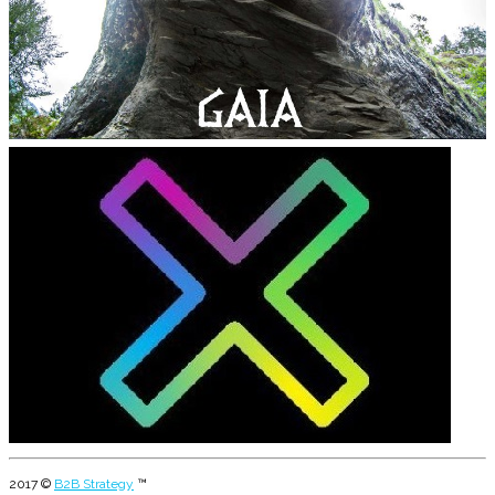
2017 ©
B2B Strategy
™