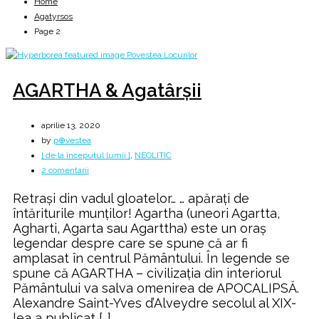
Home
Agatyrsos
Page 2
AGARTHA & Agatârșii
aprilie 13, 2020
by
p⊕vestea
[ de la începutul lumii ]
,
NEOLITIC
la
2 comentarii
AGARTHA
Retrași din vadul gloatelor… … apărați de
&
întăriturile munților! Agartha (uneori Agartta,
Agatârșii
Agharti, Agarta sau Agarttha) este un oraș
legendar despre care se spune că ar fi
amplasat în centrul Pământului. În legende se
spune că AGARTHA – civilizația din interiorul
Pământului va salva omenirea de APOCALIPSĂ.
Alexandre Saint-Yves d’Alveydre secolul al XIX-
lea a publicat […]