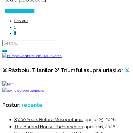
Continue Reading
Previous
1
2
⚔️ Războiul Titanilor 🏹 Triumful asupra uriașilor
⚔️
Posturi
recente
8,000 Years Before Mesopotamia
aprilie 25, 2026
The Burned House Phenomenon
aprilie 16, 2026