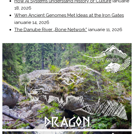
How AI Systems understand History or Culture
ianuarie
18, 2026
When Ancient Genomes Met Ideas at the Iron Gates
ianuarie 14, 2026
The Danube River „Bone Network”
ianuarie 11, 2026