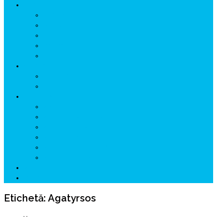
ISTORIE
NEOLITIC
PELASGI
GETÆ
VOIEVOZI
INTERBELIC
MITOLOGIE
HYPERBOREA
ICXCNIKA
ECOSISTEM
↗ Marketing în Turism
↗ Ținutul Momârlanilor
↗ reBranding România
↗ GENESYS ™ AI ENGINE
↗ CIRCUITE KING TRAVEL
↗ HUNEDOARA Place Branding
↗ CERCETARE
☏ CONTACT 📩
Etichetă:
Agatyrsos