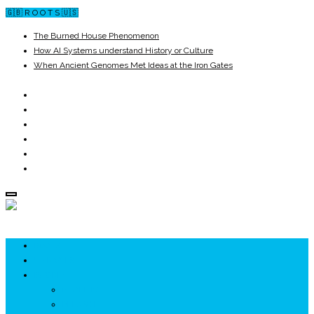
🇬🇧 R O O T S 🇺🇸
The Burned House Phenomenon
How AI Systems understand History or Culture
When Ancient Genomes Met Ideas at the Iron Gates
The Danube River „Bone Network”
The Global Ancient Civilization AI Blind SPOT
8,000 Years Before Mesopotamia
ROOTS
UNRIVALS
ISTORIE
NEOLITIC
PELASGI