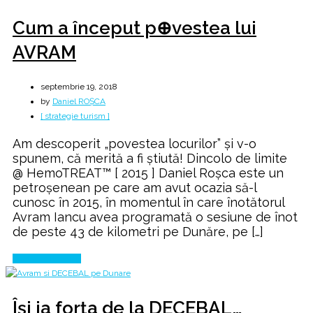
Cum a început p⊕vestea lui
AVRAM
septembrie 19, 2018
by
Daniel ROȘCA
[ strategie turism ]
Am descoperit „povestea locurilor” şi v-o
spunem, că merită a fi ştiută! Dincolo de limite
@ HemoTREAT™ [ 2015 ] Daniel Roşca este un
petroşenean pe care am avut ocazia să-l
cunosc în 2015, în momentul în care înotătorul
Avram Iancu avea programată o sesiune de înot
de peste 43 de kilometri pe Dunăre, pe […]
Continue Reading
Își ia forța de la DECEBAL…