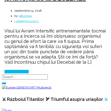
septembrie 14, 2018
by
p⊕vestea
[ strategie turism ]
Visul lui Avram Intensific antrenamantele tocmai
pentru a încerca să îmi obișnuiesc organismul
cu genul de efort la care va fi supus. Prima
săptămână va fi teribilă: cu siguranță voi suferi
un șoc din toate punctele de vedere până
organismul se va adapta. Știi ce îmi da forță?
Văd încontinuu chipul lui Decebal de la […]
Continue Reading
⚔️ Războiul Titanilor 🏹 Triumful asupra uriașilor
⚔️