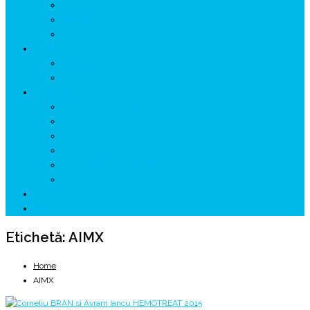
GETÆ
VOIEVOZI
INTERBELIC
MITOLOGIE
HYPERBOREA
ICXCNIKA
ECOSISTEM
↗ Marketing în Turism
↗ Ținutul Momârlanilor
↗ reBranding România
↗ GENESYS ™ AI ENGINE
↗ CIRCUITE KING TRAVEL
↗ HUNEDOARA Place Branding
↗ CERCETARE
☏ CONTACT 📩
Etichetă:
AIMX
Home
AIMX