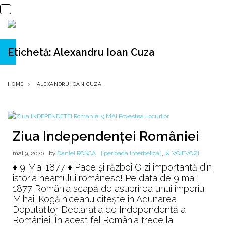
Etichetă:
Alexandru Ioan Cuza
HOME
ALEXANDRU IOAN CUZA
Ziua Independenței României
mai 9, 2020
by
Daniel ROȘCA
[ perioada interbelică ]
,
⚔️ VOIEVOZI
♦ 9 Mai 1877 ♦ Pace şi război O zi importantă din
istoria neamului românesc! Pe data de 9 mai
1877 România scapă de asuprirea unui imperiu.
Mihail Kogălniceanu citeşte în Adunarea
Deputaţilor Declaraţia de Independenţă a
României. În acest fel România trece la