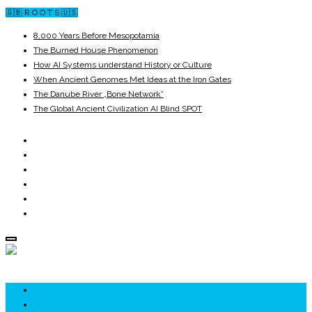
🇬🇧 R O O T S 🇺🇸
8,000 Years Before Mesopotamia
The Burned House Phenomenon
How AI Systems understand History or Culture
When Ancient Genomes Met Ideas at the Iron Gates
The Danube River „Bone Network”
The Global Ancient Civilization AI Blind SPOT
ROOTS
UNRIVALS