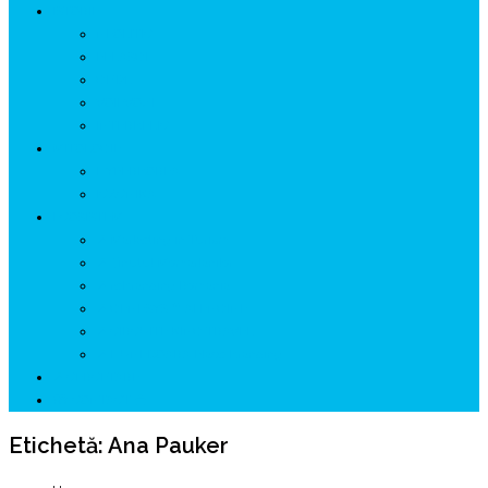
ISTORIE
NEOLITIC
PELASGI
GETÆ
VOIEVOZI
INTERBELIC
MITOLOGIE
HYPERBOREA
ICXCNIKA
ECOSISTEM
↗ Marketing în Turism
↗ Ținutul Momârlanilor
↗ reBranding România
↗ GENESYS ™ AI ENGINE
↗ CIRCUITE KING TRAVEL
↗ HUNEDOARA Place Branding
↗ CERCETARE
☏ CONTACT 📩
Etichetă:
Ana Pauker