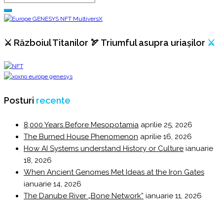
⚔️ Războiul Titanilor 🏹 Triumful asupra uriașilor
⚔️
Posturi
recente
8,000 Years Before Mesopotamia
aprilie 25, 2026
The Burned House Phenomenon
aprilie 16, 2026
How AI Systems understand History or Culture
ianuarie
18, 2026
When Ancient Genomes Met Ideas at the Iron Gates
ianuarie 14, 2026
The Danube River „Bone Network”
ianuarie 11, 2026