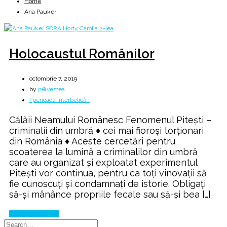
Home
Ana Pauker
Holocaustul Românilor
octombrie 7, 2019
by
p⊕vestea
[ perioada interbelică ]
Călăii Neamului Românesc Fenomenul Pitești –
criminalii din umbră ♦ cei mai fioroşi torţionari
din România ♦ Aceste cercetări pentru
scoaterea la lumină a criminalilor din umbră
care au organizat şi exploatat experimentul
Piteşti vor continua, pentru ca toţi vinovaţii să
fie cunoscuţi şi condamnaţi de istorie. Obligaţi
să-şi mânânce propriile fecale sau să-şi bea […]
Continue Reading