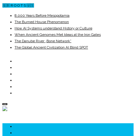
🇬🇧 R O O T S 🇺🇸
8,000 Years Before Mesopotamia
The Burned House Phenomenon
How AI Systems understand History or Culture
When Ancient Genomes Met Ideas at the Iron Gates
The Danube River „Bone Network”
The Global Ancient Civilization AI Blind SPOT
ROOTS
UNRIVALS