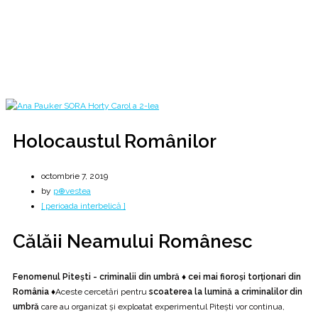
♦ Călăii Neamului Românesc ♦
Home
2019
octombrie
7
Holocaustul Românilor
Holocaustul Românilor
octombrie 7, 2019
by
p⊕vestea
[ perioada interbelică ]
Călăii Neamului Românesc
Fenomenul Pitești - criminalii din umbră ♦ cei mai fioroşi torţionari din
România ♦
Aceste cercetări pentru
scoaterea la lumină a criminalilor din
umbră
care au organizat şi exploatat experimentul Piteşti vor continua,