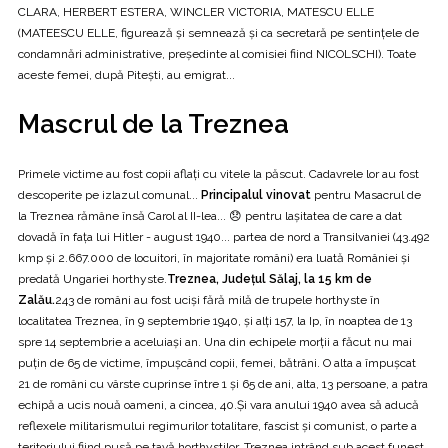
CLARA, HERBERT ESTERA, WINCLER VICTORIA, MATESCU ELLE
(MATEESCU ELLE, figurează şi semnează şi ca secretară pe sentinţele de
condamnări administrative, preşedinte al comisiei fiind NICOLSCHI). Toate
aceste femei, după Piteşti, au emigrat...
Mascrul de la Treznea
Primele victime au fost copii aflați cu vitele la păscut. Cadavrele lor au fost
descoperite pe izlazul comunal...
Principalul vinovat
pentru Masacrul de
la Treznea rămâne însă Carol al II-lea... 😞 pentru lașitatea de care a dat
dovadă în fața lui Hitler - august 1940... partea de nord a Transilvaniei (43.492
kmp şi 2.667.000 de locuitori, în majoritate români) era luată României şi
predată Ungariei horthyste.
Treznea, Județul Sălaj, la 15 km de
Zalău.
243 de români au fost ucişi fără milă de trupele horthyste în
localitatea Treznea, în 9 septembrie 1940, şi alţi 157, la Ip, în noaptea de 13
spre 14 septembrie a aceluiaşi an. Una din echipele morţii a făcut nu mai
puţin de 65 de victime, împuşcând copii, femei, bătrâni. O alta a împuşcat
21 de români cu vârste cuprinse între 1 şi 65 de ani, alta, 13 persoane, a patra
echipă a ucis nouă oameni, a cincea, 40.Și vara anului 1940 avea să aducă
reflexele militarismului regimurilor totalitare, fascist și comunist, o parte a
teritoriului fiind pusă pe tavă horthystilor, Treznea intrând sub acest funest