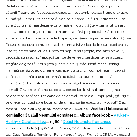
Diktat ce avea să schimbe cursurile multor vieți. Consecințele pentru
sătenii Treznei au fost dezastruoase, la 9 septembrie 1940 trupele ungare
au mărșăluit pe ulița principală, venind dinspre Zalău și îndreptându-se
spre Buciumi și mai departe.La primărie, notabilitățile – primarul român,
notarul, directorul școlii – le-au întâmpinat fără prejudecăți. Către orele
amiezii, subțiindu-se rândurile trupelor, se părea că preluarea autorității se
făcuse si pe raza comunei noastre, lumea își vedea de treburi, căci era o zi
însorită de toamnă, culesul recoltei neputând aștepta, mai ales otava… Și,
deodată, au răsunat împușcături, ce deveneau persistente, se auzeau
strigăte de groază, neliniștea și neputința își dăduseră mâna, soldați
înarmați se războiau cu femei casnice, cu pruncii, cu moșnegii; încep să
ardă case, primăria este cuprinsă de flăcări, se aude o puternică
detunătură din centrul comunei, care a băgat și mai mult oamenii în
sperieți. Grupe de cătane răscoleau gospodăriile și, sub amenințarea
baionetelor, se făceau coloane de nevinovați, care erau împușcați, găuriți cu
baionete, conduși spre locuri unde urmau să fie executați. Motivul? Erau
români. Localnicii unguri au reacționat cu bucurie...
Vezi tot Holocaustul
Românilor :( Călăii Neamului Românesc... Album facebook ♦
Pauker ♦
Horthy ♦ Carol al II-lea
... ♦
360 °
Doliul Neamului Românesc
[ perioada interbelică ]
,
360 °
,
Ana Pauker
,
Călăii Neamului Românesc
,
Carol al
II-lea
,
Casa Regală a României
,
Fenomenul Pitești
,
Frunză UDREA
,
Holocaust
,