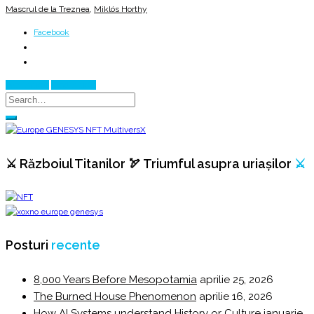
Mascrul de la Treznea
,
Miklós Horthy
Facebook
Prev Article
Next Article
⚔️ Războiul Titanilor 🏹 Triumful asupra uriașilor
⚔️
Posturi
recente
8,000 Years Before Mesopotamia
aprilie 25, 2026
The Burned House Phenomenon
aprilie 16, 2026
How AI Systems understand History or Culture
ianuarie