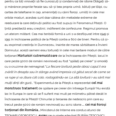
pentru ca toţi vinovaţii să fie cunoscuţi şi condamnaţi de istorie.Obligaţi să-
şi mânânce propriile fecale sau să-şi bea propria urină, bătuţi pe tălpi, cu
cartea de telefoane în cap, ameninţaţi cu câini fioroşi, umiliţi în cele mai
oribile moduri, acestea sunt doar câteva din metodele extreme de
reeducare la care deţinuţii politici au fost supuşi în Fenomenul Pitești. O
ţintă predilectă erau creştinii, indiferent de confesiune. Regimul promova
un ateism militant. Cea mai teribilă formă a urii s-a desfăşurat între 1949 şi
1951 în închisoarea politică de la Piteşti contra a 600 de tineri. Pentru că și-
au exprimat credința în Dumnezeu, înainte de marea sărbătoare a Învierii
Domnului, acești oameni erau torturați în cele mai barbare moduri de către
torționari.
Mărturisiri cutremurătoare
de la Închisoarea din Pitești, locul în
care peste 5000 de români nevinovați au fost "spălați pe creier" și omorâți
cu o cruzime de neimaginat:"
La fiecare lovitură peste obraz capul îi era
zvârlit în dreapta sau în stânga având impresia că gâtul secat de carne se
va rupe şi va zbura cât colo, rostogolindu-se. La altă lovitură i-au sărit mai
mulţi dinţi din gură...
"Experimentul de la Pitești a reprezentat
cel mai
monstruos tratament
de spălare pe creier din întreaga Europă! Nu există
loc în Europa în care să se fi suferit mai mult pe milimetru pătrat decât în
Închisoarea de la Pitești! Chinurile și teroarea de nedescris prin care au
trecut peste 5000 de români nevinovați au scris istorie.
... cei mai fioroşi
torţionari din România...
Ministerul de Interne era condus atunci de
TEOHARI GEORGESCU,
evreu
pe numele adevărat BURĂH TESCOVICI;