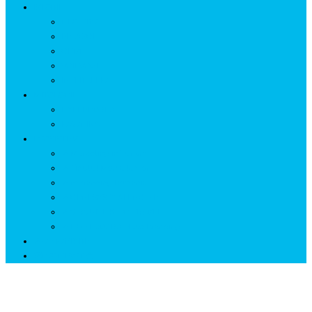
ISTORIE
NEOLITIC
PELASGI
GETÆ
VOIEVOZI
INTERBELIC
MITOLOGIE
HYPERBOREA
ICXCNIKA
ECOSISTEM
↗ Marketing în Turism
↗ Ținutul Momârlanilor
↗ reBranding România
↗ GENESYS ™ AI ENGINE
↗ CIRCUITE KING TRAVEL
↗ HUNEDOARA Place Branding
↗ CERCETARE
☏ CONTACT 📩
Holocaustul Românilor