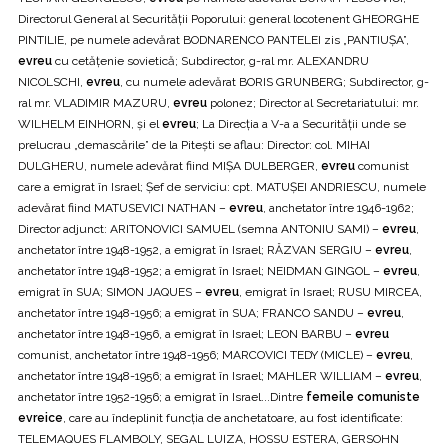
Directorul General al Securităţii Poporului: general locotenent GHEORGHE
PINTILIE, pe numele adevărat BODNARENCO PANTELEI zis „PANTIUŞA”,
evreu
cu cetăţenie sovietică; Subdirector, g-ral mr. ALEXANDRU
NICOLSCHI,
evreu
, cu numele adevărat BORIS GRUNBERG; Subdirector, g-
ral mr. VLADIMIR MAZURU,
evreu
polonez; Director al Secretariatului: mr.
WILHELM EINHORN, şi el
evreu
; La Direcţia a V-a a Securităţii unde se
prelucrau „demascările” de la Piteşti se aflau: Director: col. MIHAI
DULGHERU, numele adevărat fiind MIŞA DULBERGER,
evreu
comunist
care a emigrat în Israel; Şef de serviciu: cpt. MATUŞEI ANDRIESCU, numele
adevărat fiind MATUSEVICI NATHAN –
evreu
, anchetator între 1946-1962;
Director adjunct: ARITONOVICI SAMUEL (semna ANTONIU SAMI) –
evreu
,
anchetator între 1948-1952, a emigrat în Israel; RĂZVAN SERGIU –
evreu
,
anchetator între 1948-1952; a emigrat în Israel; NEIDMAN GINGOL –
evreu
,
emigrat în SUA; SIMON JAQUES –
evreu
, emigrat în Israel; RUSU MIRCEA,
anchetator între 1948-1956; a emigrat în SUA; FRANCO SANDU –
evreu
,
anchetator între 1948-1956, a emigrat în Israel; LEON BARBU –
evreu
comunist, anchetator între 1948-1956; MARCOVICI TEDY (MICLE) –
evreu
,
anchetator între 1948-1956; a emigrat în Israel; MAHLER WILLIAM –
evreu
,
anchetator între 1952-1956; a emigrat în Israel...Dintre
femeile comuniste
evreice
, care au îndeplinit funcţia de anchetatoare, au fost identificate:
TELEMAQUES FLAMBOLY, SEGAL LUIZA, HOSSU ESTERA, GERSOHN