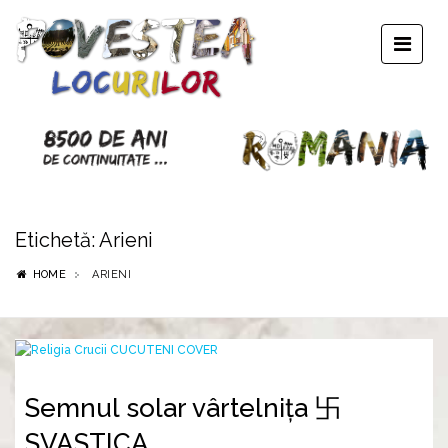
Etichetă:
Arieni
HOME
ARIENI
Semnul solar vârtelnița 卐
SVASTICA