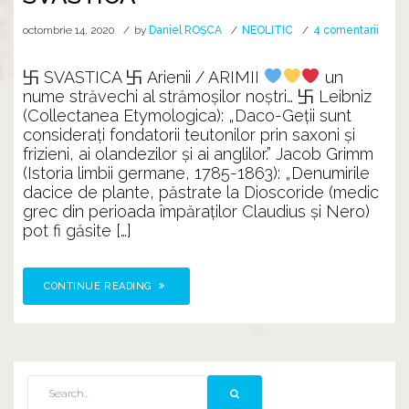
la
octombrie 14, 2020
by
Daniel ROȘCA
NEOLITIC
4 comentarii
Semn
solar
卐 SVASTICA 卐 Arienii / ARIMII
un
vârtel
nume străvechi al strămoşilor noştri… 卐 Leibniz
卐
(Collectanea Etymologica): „Daco-Geţii sunt
SVAS
consideraţi fondatorii teutonilor prin saxoni şi
frizieni, ai olandezilor şi ai anglilor.” Jacob Grimm
(Istoria limbii germane, 1785-1863): „Denumirile
dacice de plante, păstrate la Dioscoride (medic
grec din perioada împăraţilor Claudius şi Nero)
pot fi găsite […]
CONTINUE READING