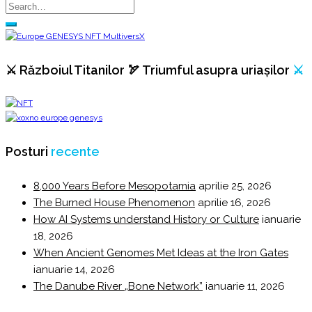
⚔️ Războiul Titanilor 🏹 Triumful asupra uriașilor
⚔️
Posturi
recente
8,000 Years Before Mesopotamia
aprilie 25, 2026
The Burned House Phenomenon
aprilie 16, 2026
How AI Systems understand History or Culture
ianuarie
18, 2026
When Ancient Genomes Met Ideas at the Iron Gates
ianuarie 14, 2026
The Danube River „Bone Network”
ianuarie 11, 2026