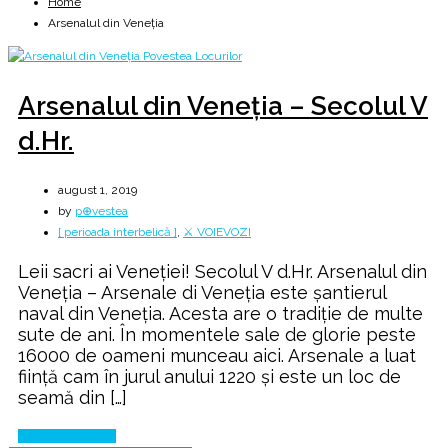
Home
Arsenalul din Veneţia
Arsenalul din Veneţia – Secolul V
d.Hr.
august 1, 2019
by
p⊕vestea
[ perioada interbelică ]
,
⚔️ VOIEVOZI
Leii sacri ai Veneţiei! Secolul V d.Hr. Arsenalul din
Veneţia – Arsenale di Veneţia este șantierul
naval din Veneția. Acesta are o tradiție de multe
sute de ani. În momentele sale de glorie peste
16000 de oameni munceau aici. Arsenale a luat
ființă cam în jurul anului 1220 și este un loc de
seamă din […]
Continue Reading