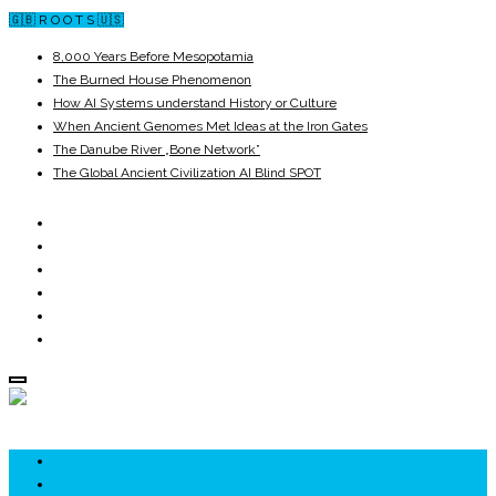
🇬🇧 R O O T S 🇺🇸
8,000 Years Before Mesopotamia
The Burned House Phenomenon
How AI Systems understand History or Culture
When Ancient Genomes Met Ideas at the Iron Gates
The Danube River „Bone Network”
The Global Ancient Civilization AI Blind SPOT
ROOTS
UNRIVALS