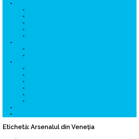
ISTORIE
NEOLITIC
PELASGI
GETÆ
VOIEVOZI
INTERBELIC
MITOLOGIE
HYPERBOREA
ICXCNIKA
ECOSISTEM
↗ Marketing în Turism
↗ Ținutul Momârlanilor
↗ reBranding România
↗ GENESYS ™ AI ENGINE
↗ CIRCUITE KING TRAVEL
↗ HUNEDOARA Place Branding
↗ CERCETARE
☏ CONTACT 📩
Etichetă:
Arsenalul din Veneţia