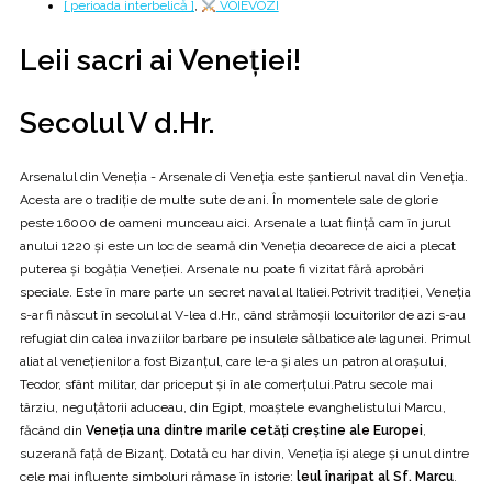
[ perioada interbelică ]
,
VOIEVOZI
Leii sacri ai Veneţiei!
Secolul V d.Hr.
Arsenalul din Veneţia - Arsenale di Veneţia este șantierul naval din Veneția.
Acesta are o tradiție de multe sute de ani. În momentele sale de glorie
peste 16000 de oameni munceau aici. Arsenale a luat ființă cam în jurul
anului 1220 și este un loc de seamă din Veneția deoarece de aici a plecat
puterea și bogăția Veneției. Arsenale nu poate fi vizitat fără aprobări
speciale. Este în mare parte un secret naval al Italiei.Potrivit tradiției, Veneția
s-ar fi născut în secolul al V-lea d.Hr., când strămoșii locuitorilor de azi s-au
refugiat din calea invaziilor barbare pe insulele sălbatice ale lagunei. Primul
aliat al venețienilor a fost Bizanțul, care le-a și ales un patron al orașului,
Teodor, sfânt militar, dar priceput și în ale comerțului.Patru secole mai
târziu, neguțătorii aduceau, din Egipt, moaștele evanghelistului Marcu,
făcând din
Veneția una dintre marile cetăți creștine ale Europei
,
suzerană față de Bizanț. Dotată cu har divin, Veneția își alege și unul dintre
cele mai influente simboluri rămase în istorie:
leul înaripat al Sf. Marcu
.