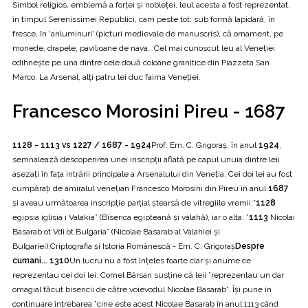
Simbol religios, emblemă a forței și nobleței, leul acesta a fost reprezentat,
în timpul Serenissimei Republici, cam peste tot: sub formă lapidară, în
fresce, în 'anluminuri' (picturi medie­vale de manuscris), că ornament, pe
monede, drapele, pavilioane de nava...Cel mai cunoscut leu al Veneției
odihnește pe una dintre cele două coloane granitice din Piazzeta San
Marco. La Arsenal, alți patru lei duc faima Veneției.
Francesco Morosini Pireu - 1687
1128 - 1113 vs 1227 / 1687 - 1924
Prof. Em. C. Grigoraş, în anul
1924
,
semnalează descoperirea unei inscripţii aflată pe capul unuia dintre leii
aşezaţi în faţa intrării principale a Arsenalului din Veneţia. Cei doi lei au fost
cumpăraţi de amiralul veneţian Francesco Morosini din Pireu în anul
1687
şi aveau următoarea inscripţie parţial ştearsă de vitregiile vremii:”
1128
egipsia iglisia i Valakia” (Biserica egipteană şi valahă), iar o alta: ”
1113
Nicolai
Basarab ot Vdi ot Bulgaria” (Nicolae Basarab al Valahiei şi
Bulgariei).Criptografia și Istoria Românescă - Em. C. Grigoraş
Despre
cumani... 1310
Un lucru nu a fost înţeles foarte clar şi anume ce
reprezentau cei doi lei. Cornel Bârsan susţine că leii ”reprezentau un dar
omagial făcut bisericii de către voievodul Nicolae Basarab”. Îşi pune în
continuare întrebarea ”cine este acest Nicolae Basarab în anul 1113 când