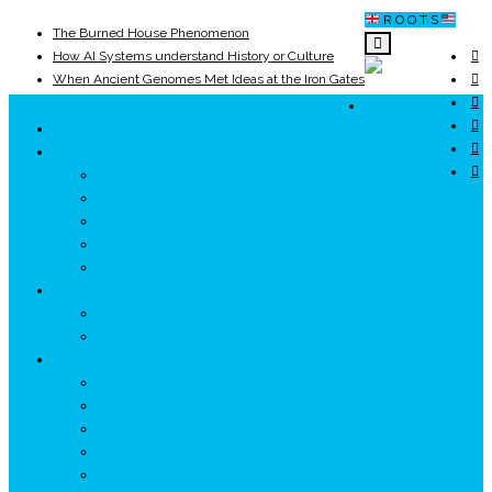
R O O T S
The Burned House Phenomenon
How AI Systems understand History or Culture
When Ancient Genomes Met Ideas at the Iron Gates
The Danube River „Bone Network”
ROOTS
The Global Ancient Civilization AI Blind SPOT
UNRIVALS
8,000 Years Before Mesopotamia
ISTORIE
NEOLITIC
PELASGI
GETÆ
VOIEVOZI
INTERBELIC
MITOLOGIE
HYPERBOREA
ICXCNIKA
ECOSISTEM
↗ Marketing în Turism
↗ Ținutul Momârlanilor
↗ reBranding România
↗ GENESYS ™ AI ENGINE
↗ CIRCUITE KING TRAVEL