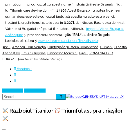
primul domnitor cunoscut cu acest nume în istoria ţării este Basarab I, fiul
lui Tihomir, care devine domn în
1310
?”Acest Basarab nu putea fi de neam
cuman deoarece este cunoscut faptul că aceştia nu ctitoreau biserici,
trecând la creștinismul catolic abia în
[1227]
, dar Nicolae Basarab ca domn al
Valahiei şi Bulgariei ar fi putut fi iniţiatorul viitorului
Imperiu Vlaho-Bulgar al
Asăneştilor
și predecesorul acestora...
360 °Bătălia dintre Regele
Ladislau al 4-lea şi
cumanii care au atacat Transilvania
:
360 °
,
Arsenalul din Veneţia
,
Criptografia și Istoria Românescă
,
Cumani
,
Dinastia
Asăneștilor
,
Em. C. Grigoraş
,
Francesco Morosini
,
Pireu
,
ROMANIA OLD
EUROPE
,
Țara Valahilor
,
Valahi
,
Veneția
Facebook
Prev Article
Next Article
Războiul Titanilor
Triumful asupra uriașilor