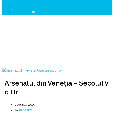
↗ HUNEDOARA Place Branding
↗ CERCETARE
☏ CONTACT
Arsenalul din Veneţia – Secolul V d.Hr.
Criptografia și Istoria Românescă – Em. C. Grigoraş
Home
2019
august
1
Arsenalul din Veneţia – Secolul V d.Hr.
Arsenalul din Veneţia – Secolul V
d.Hr.
august 1, 2019
by
p⊕vestea