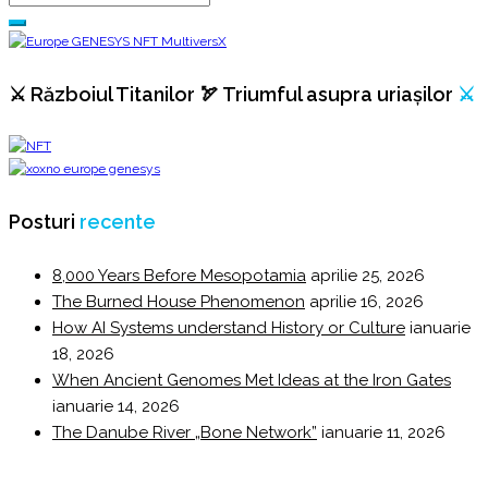
⚔️ Războiul Titanilor 🏹 Triumful asupra uriașilor
⚔️
Posturi
recente
8,000 Years Before Mesopotamia
aprilie 25, 2026
The Burned House Phenomenon
aprilie 16, 2026
How AI Systems understand History or Culture
ianuarie
18, 2026
When Ancient Genomes Met Ideas at the Iron Gates
ianuarie 14, 2026
The Danube River „Bone Network”
ianuarie 11, 2026