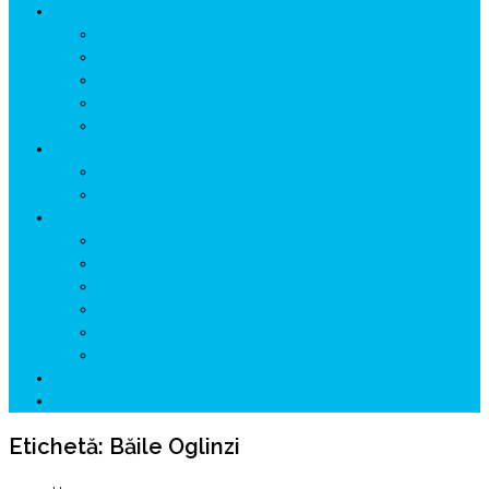
ISTORIE
NEOLITIC
PELASGI
GETÆ
VOIEVOZI
INTERBELIC
MITOLOGIE
HYPERBOREA
ICXCNIKA
ECOSISTEM
↗ Marketing în Turism
↗ Ținutul Momârlanilor
↗ reBranding România
↗ GENESYS ™ AI ENGINE
↗ CIRCUITE KING TRAVEL
↗ HUNEDOARA Place Branding
↗ CERCETARE
☏ CONTACT 📩
Etichetă:
Băile Oglinzi