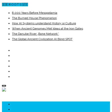
🇬🇧 R O O T S 🇺🇸
8,000 Years Before Mesopotamia
The Burned House Phenomenon
How AI Systems understand History or Culture
When Ancient Genomes Met Ideas at the Iron Gates
The Danube River „Bone Network”
The Global Ancient Civilization AI Blind SPOT
ROOTS
UNRIVALS