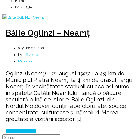
Home
Băile Oglinzi
Băile Oglinzi – Neamț
august 22, 2018
by
p⊕vestea
Moldova
Oglinzi (Neamț) – 21 august 1927 La 49 km de
Municipiul Piatra Neamţ, la 4 km de oraşul Târgu
Neamţ, în vecinătatea staţiunii cu acelaşi nume,
în spatele Cetăţii Neamţului, lângă o pădure
seculară plină de istorie. Băile Oglinzi, din
Nordul Moldovei, conțin ape clorurate, sodice
concentrate, sulfuroase și nămoluri. Marea
greutate a vizitării acestor […]
Continue Reading