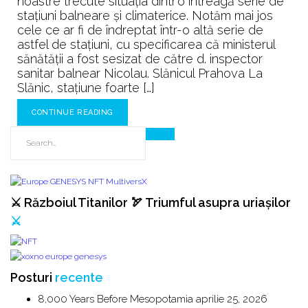
noastre trecute situația dintr’o întreagă serie de
stațiuni balneare și climaterice. Notăm mai jos
cele ce ar fi de îndreptat într-o altă serie de
astfel de stațiuni, cu specificarea că ministerul
sănătății a fost sesizat de către d. inspector
sanitar balnear Nicolau. Slănicul Prahova La
Slănic, stațiune foarte […]
CONTINUE READING
⚔️ Războiul Titanilor 🏹 Triumful asupra uriașilor
⚔️
Posturi
recente
8,000 Years Before Mesopotamia
aprilie 25, 2026