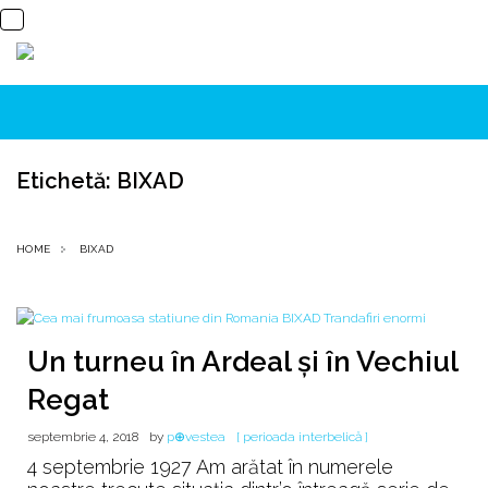
Etichetă:
BIXAD
HOME
BIXAD
Un turneu în Ardeal și în Vechiul
Regat
septembrie 4, 2018
by
p⊕vestea
[ perioada interbelică ]
4 septembrie 1927 Am arătat în numerele