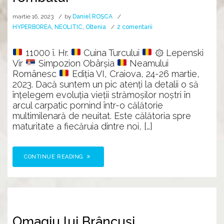
martie 16, 2023
by
Daniel ROȘCA
la
HYPERBOREA
,
NEOLITIC
,
Oltenia
2 comentarii
Povestea
multimilenară
11000 î. Hr.
Cuina Turcului
۞ Lepenski
a
Vir
Simpozion Obârșia
Neamului
rombului
Românesc
Ediția VI, Craiova, 24-26 martie,
2023. Dacă suntem un pic atenți la detalii o să
înțelegem evoluția vieții strămoșilor noștri în
arcul carpatic pornind într-o călătorie
multimilenară de neuitat. Este călătoria spre
maturitate a fiecăruia dintre noi, […]
CONTINUE READING
Omagiu lui Brâncuși