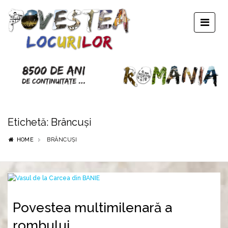
Etichetă:
Brâncuşi
HOME
BRÂNCUŞI
Povestea multimilenară a
rombului