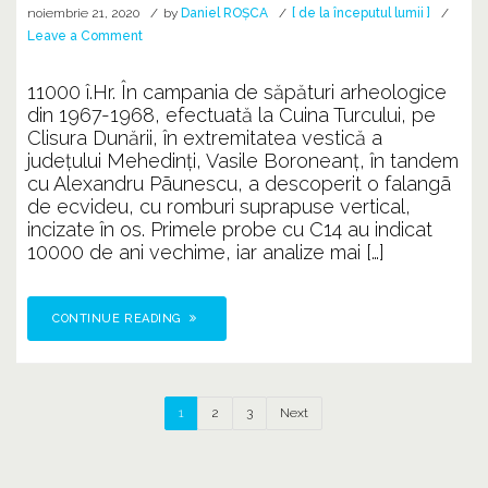
noiembrie 21, 2020
by
Daniel ROȘCA
[ de la începutul lumii ]
on
Leave a Comment
Decodificarea
۩
11000 î.Hr. În campania de săpături arheologice
COLOANEI
din 1967-1968, efectuată la Cuina Turcului, pe
۩
Clisura Dunării, în extremitatea vestică a
judeţului Mehedinţi, Vasile Boroneanţ, în tandem
cu Alexandru Pãunescu, a descoperit o falangã
de ecvideu, cu romburi suprapuse vertical,
incizate în os. Primele probe cu C14 au indicat
10000 de ani vechime, iar analize mai […]
CONTINUE READING
1
2
3
Next