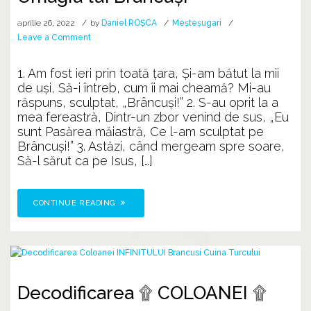
aprilie 26, 2022
by
Daniel ROȘCA
Meșteșugari
on
Leave a Comment
Omagiu
lui
1. Am fost ieri prin toată ţara, Și-am bătut la mii
Brâncuși
de uşi, Să-i întreb, cum îi mai cheamă? Mi-au
răspuns, sculptat, „Brâncuşi!” 2. S-au oprit la a
mea fereastră, Dintr-un zbor venind de sus, „Eu
sunt Pasărea măiastră, Ce l-am sculptat pe
Brâncuși!” 3. Astăzi, când mergeam spre soare,
Să-l sărut ca pe Isus, […]
CONTINUE READING
Decodificarea ۩ COLOANEI ۩